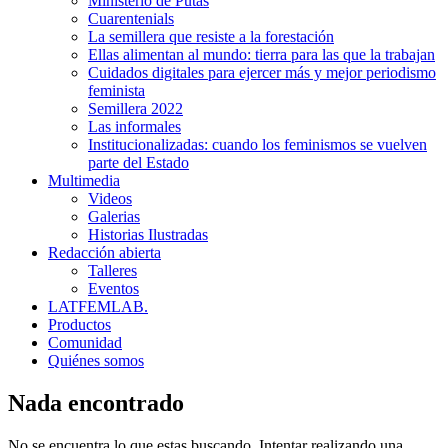
Ministerio de Putas
Cuarentenials
La semillera que resiste a la forestación
Ellas alimentan al mundo: tierra para las que la trabajan
Cuidados digitales para ejercer más y mejor periodismo
feminista
Semillera 2022
Las informales
Institucionalizadas: cuando los feminismos se vuelven
parte del Estado
Multimedia
Videos
Galerias
Historias Ilustradas
Redacción abierta
Talleres
Eventos
LATFEMLAB.
Productos
Comunidad
Quiénes somos
Nada encontrado
No se encuentra lo que estas buscando. Intentar realizando una