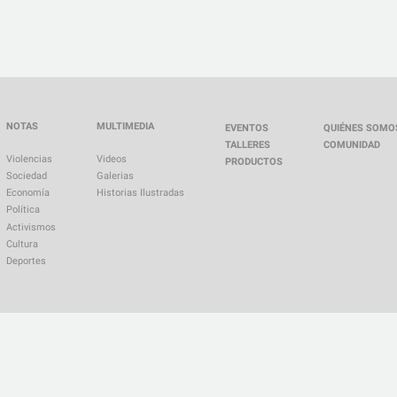
NOTAS
MULTIMEDIA
EVENTOS
QUIÉNES SOMO
TALLERES
COMUNIDAD
Violencias
Videos
PRODUCTOS
Sociedad
Galerias
Economía
Historias Ilustradas
Política
Activismos
Cultura
Deportes