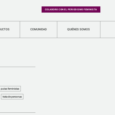
COLABORÁ CON EL PERIODISMO FEMINISTA
DUCTOS
COMUNIDAD
QUIÉNES SOMOS
putas feministas
trata de personas