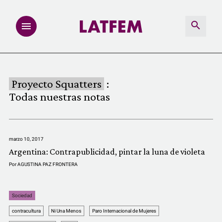
NOTAS
Proyecto Squatters
:
INVESTIGACIONES
Todas nuestras notas
MULTIMEDIA
marzo 10, 2017
REDACCIÓN ABIERTA
Argentina: Contrapublicidad, pintar la luna de violeta
Por
AGUSTINA PAZ FRONTERA
LATFEMLAB.
Sociedad
PRODUCTOS
contracultura
Ni Una Menos
Paro Internacional de Mujeres