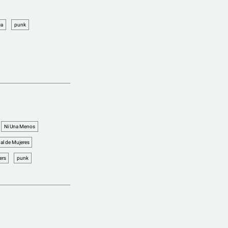
ca
punk
Ni Una Menos
al de Mujeres
ers
punk