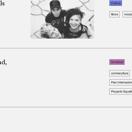
ls
Cultura
libros
músi
ad,
Sociedad
contracultura
Paro Internacion
Proyecto Squatt