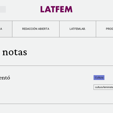
IA
REDACCIÓN ABIERTA
LATFEMLAB.
PRO
 notas
ventó
Cultura
cultura feminist