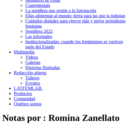
Ministerio de Putas
Cuarentenials
La semillera que resiste a la forestación
Ellas alimentan al mundo: tierra para las que la trabajan
Cuidados digitales para ejercer más y mejor periodismo
feminista
Semillera 2022
Las informales
Institucionalizadas: cuando los feminismos se vuelven
parte del Estado
Multimedia
Videos
Galerias
Historias Ilustradas
Redacción abierta
Talleres
Eventos
LATFEMLAB.
Productos
Comunidad
Quiénes somos
Notas por :
Romina Zanellato