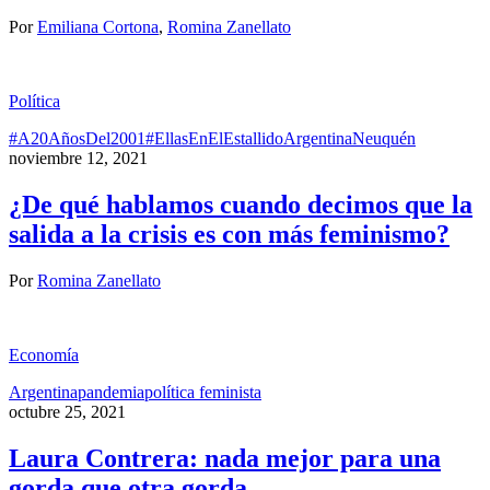
Por
Emiliana Cortona
,
Romina Zanellato
Política
#A20AñosDel2001
#EllasEnElEstallido
Argentina
Neuquén
noviembre 12, 2021
¿De qué hablamos cuando decimos que la
salida a la crisis es con más feminismo?
Por
Romina Zanellato
Economía
Argentina
pandemia
política feminista
octubre 25, 2021
Laura Contrera: nada mejor para una
gorda que otra gorda