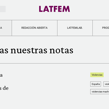
IA
REDACCIÓN ABIERTA
LATFEMLAB.
PRO
s nuestras notas
ia
Violencias
España
viol
s de
violencias mach