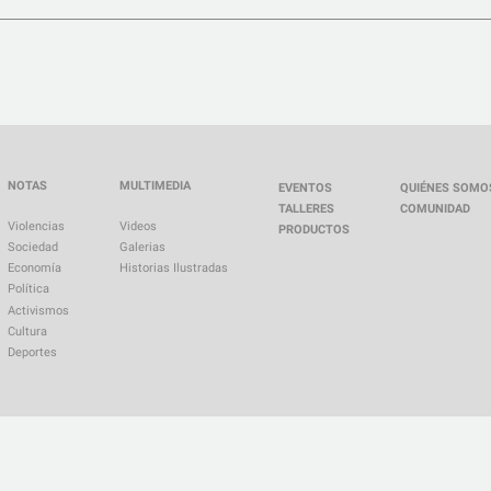
NOTAS
MULTIMEDIA
EVENTOS
QUIÉNES SOMO
TALLERES
COMUNIDAD
Violencias
Videos
PRODUCTOS
Sociedad
Galerias
Economía
Historias Ilustradas
Política
Activismos
Cultura
Deportes