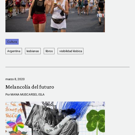
COMUNIDAD
QUIÉNES SOMOS
Cultura
Argentina
lesbianas
libros
visibilidad lésbica
marzo 8, 2020
Melancolía del futuro
Por
MANA MUSCARSEL ISLA