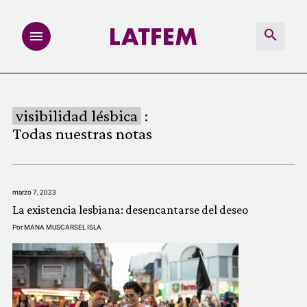
NOTAS
visibilidad lésbica
:
INVESTIGACIONES
Todas nuestras notas
MULTIMEDIA
marzo 7, 2023
REDACCIÓN ABIERTA
La existencia lesbiana: desencantarse del deseo
Por
MANA MUSCARSEL ISLA
LATFEMLAB.
PRODUCTOS