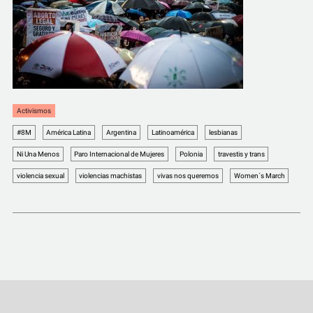
COMUNIDAD
QUIÉNES SOMOS
Activismos
#8M
América Latina
Argentina
Latinoamérica
lesbianas
Ni Una Menos
Paro Internacional de Mujeres
Polonia
travestis y trans
violencia sexual
violencias machistas
vivas nos queremos
Women´s March