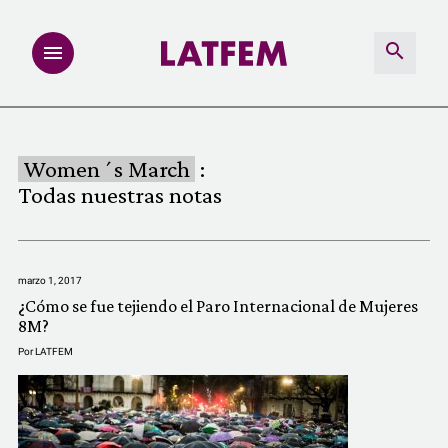
NOTAS
Women´s March
:
INVESTIGACIONES
Todas nuestras notas
MULTIMEDIA
marzo 1, 2017
REDACCIÓN ABIERTA
¿Cómo se fue tejiendo el Paro Internacional de Mujeres
8M?
LATFEMLAB.
Por
LATFEM
PRODUCTOS