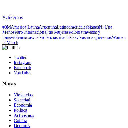
Activismos
#8M
América Latina
Argentina
Latinoamérica
lesbianas
Ni Una
Menos
Paro Internacional de Mujeres
Polonia
travestis y
trans
violencia sexual
violencias machistas
vivas nos queremos
Women
´s March
Twitter
Instagram
Facebook
YouTube
Notas
Violencias
Sociedad
Economía
Política
Activismos
Cultura
Deportes