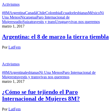
Activismos
#8M
Argentina
Canadá
Chile
Colombia
Ecuador
lesbianas
México
Ni
Una Menos
Nicaragua
Paro Internacional de
Mujeres
radio
Suiza
travestis y trans
Uruguay
vivas nos queremos
marzo 1, 2017
Argentina: el 8 de marzo la tierra tiembla
Por
LatFem
Activismos
#8M
Argentina
lesbianas
Ni Una Menos
Paro Internacional de
Mujeres
travestis y trans
vivas nos queremos
marzo 1, 2017
¿Cómo se fue tejiendo el Paro
Internacional de Mujeres 8M?
Por
LatFem