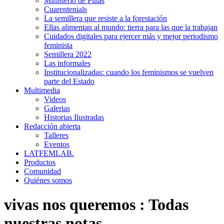
Ministerio de Putas
Cuarentenials
La semillera que resiste a la forestación
Ellas alimentan al mundo: tierra para las que la trabajan
Cuidados digitales para ejercer más y mejor periodismo
feminista
Semillera 2022
Las informales
Institucionalizadas: cuando los feminismos se vuelven
parte del Estado
Multimedia
Videos
Galerias
Historias Ilustradas
Redacción abierta
Talleres
Eventos
LATFEMLAB.
Productos
Comunidad
Quiénes somos
vivas nos queremos
:
Todas
nuestras notas