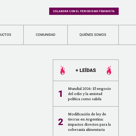
COLABORÁ CON EL PERIODISMO FEMINISTA
DUCTOS
COMUNIDAD
QUIÉNES SOMOS
+ LEÍDAS
Mundial 2026: El negocio
1
del odio y la amistad
política como salida
Modificación de ley de
2
tierras en Argentina:
impactos directos para la
soberanía alimentaria