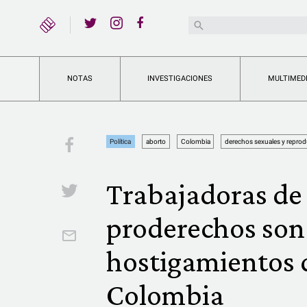
YouTube
Buscar:
Twitter
Instagram
Facebook
NOTAS
INVESTIGACIONES
MULTIMED
Facebook
Política
aborto
Colombia
derechos sexuales y reprod
Trabajadoras de 
Twitter
proderechos son
Email
hostigamientos d
Colombia