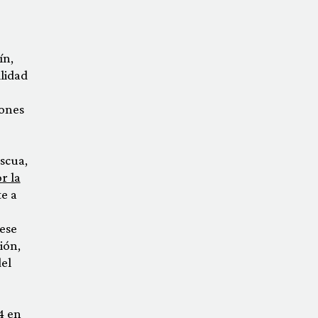
ín,
ilidad
iones
scua,
r la
te a
ese
ión,
del
4 en