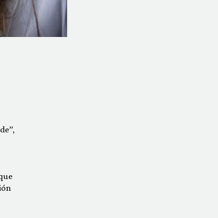
de”,
 que
ión
a