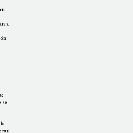
ría
an a
ión
e:
e se
 la
tocan