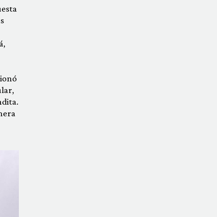
uesta
s
á,
cionó
lar,
dita.
rmera