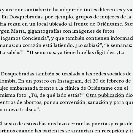
y acciones antiaborto ha adquirido tintes diferentes y va
dad. En Dosquebradas, por ejemplo, grupos de mujeres de la
ia rezan en un local ubicado al frente de Oriéntame. Sac
irgen María, gigantografías con imágenes de fetos
“Hagamos Conciencia”, y que también contienen informac
manas: su corazón está latiendo. ¿Lo sabías?”, “8 semanas:
 sabías?”, “11 semanas: ya tiene huellas digitales. ¿Lo
e Dosquebradas también se traslada a las redes sociales de
olombia. En un
posteo
en Instagram, del 20 de febrero de
ujer embarazada frente a la clínica de Oriéntame con el
misma foto. ¿Tú, de qué lado estás?”.
Otra publicación
dic
entros de abortos, por su conversión, sanación y para qu
n nuevo trabajo”.
l susto de estos días nos hizo cerrar las puertas y rejas de
abrimos cuando las pacientes se anuncian en recepción y 