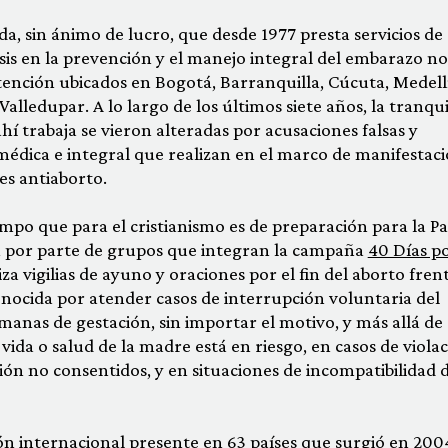
, sin ánimo de lucro, que desde 1977 presta servicios de
sis en la prevención y el manejo integral del embarazo no
tención ubicados en Bogotá, Barranquilla, Cúcuta, Medell
Valledupar. A lo largo de los últimos siete años, la tranqu
ahí trabaja se vieron alteradas por acusaciones falsas y
médica e integral que realizan en el marco de manifestac
res antiaborto.
mpo que para el cristianismo es de preparación para la Pa
 por parte de grupos que integran la campaña
40 Días po
niza vigilias de ayuno y oraciones por el fin del aborto fren
nocida por atender casos de interrupción voluntaria del
anas de gestación, sin importar el motivo, y más allá de 
vida o salud de la madre está en riesgo, en casos de violac
ción no consentidos, y en situaciones de incompatibilidad 
ón internacional
presente en 63 países que surgió en 200