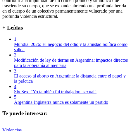
contribuir a la impunidad de un crimen político y simbólico que
trasciende su cuerpo, que se expande abriendo una profunda herida
en el cuerpo de un colectivo permanentemente vulnerado por una
profunda violencia estructural.
+ Leídas
1
Mundial 2026: El negocio del odio y la amistad política como
salida
2
Modificación de ley de tierras en Argentina: impactos directos
para la soberanía alimentaria
3
El acceso al aborto en Argentina: la distancia entre el papel y
la práctica
4
Six Sex: "Yo también fui trabajadora sexual"
5
Argentina-Inglaterra nunca es solamente un partido
Te puede interesar:
Violencias