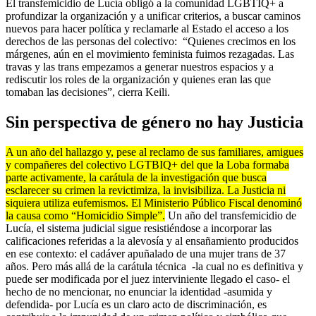
El transfemicidio de Lucía obligó a la comunidad LGBTIQ+ a
profundizar la organización y a unificar criterios, a buscar caminos
nuevos para hacer política y reclamarle al Estado el acceso a los
derechos de las personas del colectivo: “Quienes crecimos en los
márgenes, aún en el movimiento feminista fuimos rezagadas. Las
travas y las trans empezamos a generar nuestros espacios y a
rediscutir los roles de la organización y quienes eran las que
tomaban las decisiones”, cierra Keili.
Sin perspectiva de género no hay Justicia
A un año del hallazgo y, pese al reclamo de sus familiares, amigues
y compañeres del colectivo LGTBIQ+ del que la Loba formaba
parte activamente, la carátula de la investigación que busca
esclarecer su crimen la revictimiza, la invisibiliza. La Justicia ni
siquiera utiliza eufemismos. El Ministerio Público Fiscal denominó
la causa como “Homicidio Simple”.
Un año del transfemicidio de
Lucía, el sistema judicial sigue resistiéndose a incorporar las
calificaciones referidas a la alevosía y al ensañamiento producidos
en ese contexto: el cadáver apuñalado de una mujer trans de 37
años. Pero más allá de la carátula técnica -la cual no es definitiva y
puede ser modificada por el juez interviniente llegado el caso- el
hecho de no mencionar, no enunciar la identidad -asumida y
defendida- por Lucía es un claro acto de discriminación, es