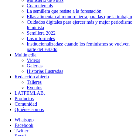
Ministerio de Putas
Cuarentenials
La semillera que resiste a la forestación
Ellas alimentan al mundo: tierra para las que la trabajan
Cuidados digitales para ejercer más y mejor periodismo
feminista
Semillera 2022
Las informales
Institucionalizadas: cuando los feminismos se vuelven
parte del Estado
Multimedia
Videos
Galerias
Historias Ilustradas
Redacción abierta
Talleres
Eventos
LATFEMLAB.
Productos
Comunidad
Quiénes somos
Whatsapp
Facebook
Twitter