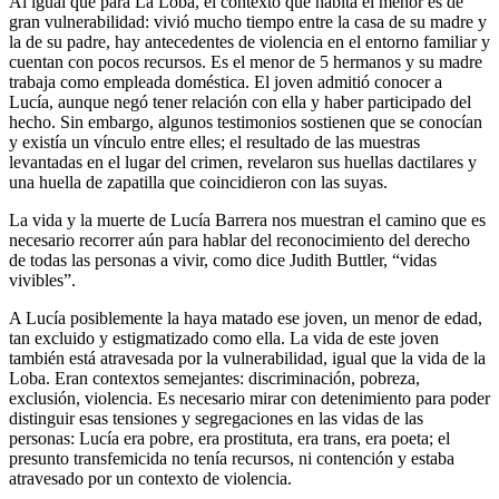
Al igual que para La Loba, el contexto que habita el menor es de
gran vulnerabilidad: vivió mucho tiempo entre la casa de su madre y
la de su padre, hay antecedentes de violencia en el entorno familiar y
cuentan con pocos recursos. Es el menor de 5 hermanos y su madre
trabaja como empleada doméstica. El joven admitió conocer a
Lucía, aunque negó tener relación con ella y haber participado del
hecho. Sin embargo, algunos testimonios sostienen que se conocían
y existía un vínculo entre elles; el resultado de las muestras
levantadas en el lugar del crimen, revelaron sus huellas dactilares y
una huella de zapatilla que coincidieron con las suyas.
La vida y la muerte de Lucía Barrera nos muestran el camino que es
necesario recorrer aún para hablar del reconocimiento del derecho
de todas las personas a vivir, como dice Judith Buttler, “vidas
vivibles”.
A Lucía posiblemente la haya matado ese joven, un menor de edad,
tan excluido y estigmatizado como ella. La vida de este joven
también está atravesada por la vulnerabilidad, igual que la vida de la
Loba. Eran contextos semejantes: discriminación, pobreza,
exclusión, violencia. Es necesario mirar con detenimiento para poder
distinguir esas tensiones y segregaciones en las vidas de las
personas: Lucía era pobre, era prostituta, era trans, era poeta; el
presunto transfemicida no tenía recursos, ni contención y estaba
atravesado por un contexto de violencia.