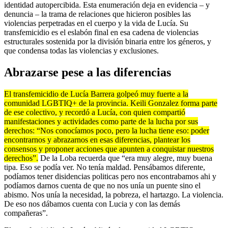
identidad autopercibida. Esta enumeración deja en evidencia – y
denuncia – la trama de relaciones que hicieron posibles las
violencias perpetradas en el cuerpo y la vida de Lucía. Su
transfemicidio es el eslabón final en esa cadena de violencias
estructurales sostenida por la división binaria entre los géneros, y
que condensa todas las violencias y exclusiones.
Abrazarse pese a las diferencias
El transfemicidio de Lucía Barrera golpeó muy fuerte a la
comunidad LGBTIQ+ de la provincia. Keili Gonzalez forma parte
de ese colectivo, y recordó a Lucía, con quien compartió
manifestaciones y actividades como parte de la lucha por sus
derechos: “Nos conocíamos poco, pero la lucha tiene eso: poder
encontrarnos y abrazarnos en esas diferencias, plantear los
consensos y proponer acciones que apunten a conquistar nuestros
derechos”.
De la Loba recuerda que “era muy alegre, muy buena
tipa. Eso se podía ver. No tenía maldad. Pensábamos diferente,
podíamos tener disidencias politicas pero nos encontrabamos ahi y
podíamos darnos cuenta de que no nos unía un puente sino el
abismo. Nos unía la necesidad, la pobreza, el hartazgo. La violencia.
De eso nos dábamos cuenta con Lucia y con las demás
compañeras”.