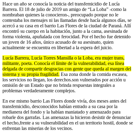
Hace un año se conocía la noticia del transfemicidio de Lucía
Barrera. El 18 de julio de 2019 un amigo de “La Loba” -como la
nombraban quienes la conocieron-, preocupado porque no le
contestaba los mensajes ni las llamadas desde hacía algunos días, se
acercó a su casa en el barrio Las Flores de la ciudad de Paraná. Allí
encontró su cuerpo en la habitación, junto a la cama, asesinada de
forma violenta, apuñalada con ferocidad. Por el hecho fue detenido
un joven de 16 años, único acusado de su asesinato, quien
actualmente se encuentra en libertad a la espera del juicio.
Lucía Barrera, Lucía Torres Mansilla o la Loba, era mujer trans,
militante, poeta. Conocía el límite de la vulnerabilidad, esa línea
delgada de compartir desgracias con gente que queda al margen del
sistema y su propia fragilidad.
Esa zona donde la comida escasea,
los servicios no llegan, los derechos.son vulnerados por acción u
omisión de un Estado que no brinda respuestas integrales a
problemas verdaderamente complejos.
En ese mismo barrio Las Flores donde vivía, dos meses antes del
transfemicidio, desconocidos habían entrado a su casa por la
medianera del fondo y la habían maniatado y amenazado para
robarle dos garrafas. Las amenazas la hicieron desistir de denunciar
el hecho,frente a su vulnerabilidad en el un territorio hostil, donde se
enfrentan las miserias de los vecinos.