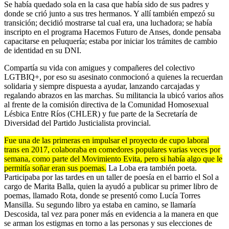
Se había quedado sola en la casa que había sido de sus padres y
donde se crió junto a sus tres hermanos. Y allí también empezó su
transición; decidió mostrarse tal cual era, una luchadora; se había
inscripto en el programa Hacemos Futuro de Anses, donde pensaba
capacitarse en peluquería; estaba por iniciar los trámites de cambio
de identidad en su DNI.
Compartía su vida con amigues y compañeres del colectivo
LGTBIQ+, por eso su asesinato conmocionó a quienes la recuerdan
solidaria y siempre dispuesta a ayudar, lanzando carcajadas y
regalando abrazos en las marchas. Su militancia la ubicó varios años
al frente de la comisión directiva de la Comunidad Homosexual
Lésbica Entre Ríos (CHLER) y fue parte de la Secretaría de
Diversidad del Partido Justicialista provincial.
Fue una de las primeras en impulsar el proyecto de cupo laboral
trans en 2017, colaboraba en comedores populares varias veces por
semana, como parte del Movimiento Evita, pero si había algo que le
permitía soñar eran sus poemas.
La Loba era también poeta.
Participaba por las tardes en un taller de poesía en el barrio el Sol a
cargo de Marita Balla, quien la ayudó a publicar su primer libro de
poemas, llamado Rota, donde se presentó como Lucía Torres
Mansilla. Su segundo libro ya estaba en camino, se llamaría
Descosida, tal vez para poner más en evidencia a la manera en que
se arman los estigmas en torno a las personas y sus elecciones de