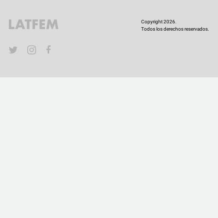
COMUNIDAD
Copyright 2026.
Todos los derechos reservados.
QUIÉNES SOMOS
YouTube
Twitter
Instagram
Facebook