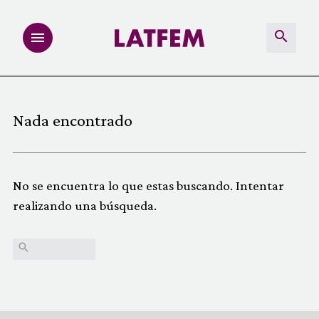
NOTAS
Nada encontrado
INVESTIGACIONES
MULTIMEDIA
No se encuentra lo que estas buscando. Intentar
realizando una búsqueda.
REDACCIÓN ABIERTA
Buscar:
LATFEMLAB.
PRODUCTOS