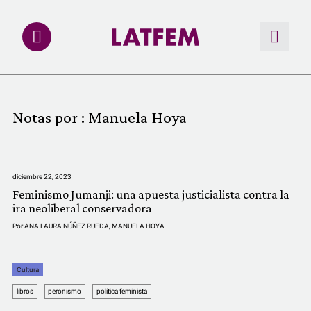
NOTAS
Notas por :
Manuela Hoya
INVESTIGACIONES
MULTIMEDIA
diciembre 22, 2023
Feminismo Jumanji: una apuesta justicialista contra la
REDACCIÓN ABIERTA
ira neoliberal conservadora
Por
ANA LAURA NÚÑEZ RUEDA
,
MANUELA HOYA
LATFEMLAB.
Cultura
PRODUCTOS
libros
peronismo
política feminista