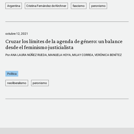
Argentina
Cristina Fernández de Kirchner
fascismo
peronismo
octubre 12, 2021
Cruzar los límites de la agenda de género: un balance
desde el feminismo justicialista
Por
ANA LAURA NÚÑEZ RUEDA
,
MANUELA HOYA
,
MILAY CORREA
,
VERÓNICA BENÍTEZ
Política
neoliberalismo
peronismo