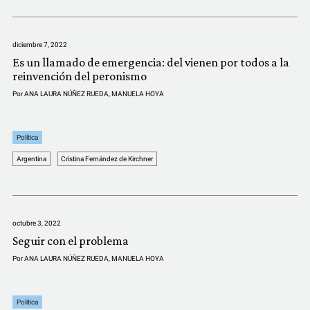
COMUNIDAD
QUIÉNES SOMOS
diciembre 7, 2022
Es un llamado de emergencia: del vienen por todos a la
reinvención del peronismo
Por
ANA LAURA NÚÑEZ RUEDA
,
MANUELA HOYA
Política
Argentina
Cristina Fernández de Kirchner
octubre 3, 2022
Seguir con el problema
Por
ANA LAURA NÚÑEZ RUEDA
,
MANUELA HOYA
Política