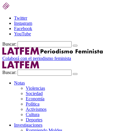
Twitter
Instagram
Facebook
YouTube
Buscar:
Colaborá con el periodismo feminista
Buscar:
Notas
Violencias
Sociedad
Economía
Política
Activismos
Cultura
Deportes
Investigaciones
Rompiendo Moldes