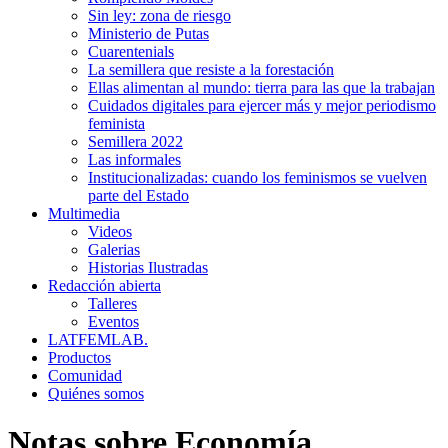
Sin ley: zona de riesgo
Ministerio de Putas
Cuarentenials
La semillera que resiste a la forestación
Ellas alimentan al mundo: tierra para las que la trabajan
Cuidados digitales para ejercer más y mejor periodismo
feminista
Semillera 2022
Las informales
Institucionalizadas: cuando los feminismos se vuelven
parte del Estado
Multimedia
Videos
Galerias
Historias Ilustradas
Redacción abierta
Talleres
Eventos
LATFEMLAB.
Productos
Comunidad
Quiénes somos
Notas sobre
Economía