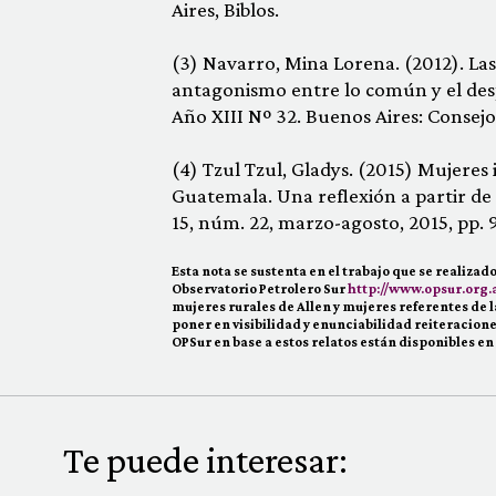
Aires, Biblos.
(3) Navarro, Mina Lorena. (2012). La
antagonismo entre lo común y el desp
Año XIII Nº 32. Buenos Aires: Consejo
(4) Tzul Tzul, Gladys. (2015) Mujeres 
Guatemala. Una reflexión a partir de la
15, núm. 22, marzo-agosto, 2015, pp.
Esta nota se sustenta en el trabajo que se realiza
Observatorio Petrolero Sur
http://www.opsur.org.a
mujeres rurales de Allen y mujeres referentes de l
poner en visibilidad y enunciabilidad reiteracione
OPSur en base a estos relatos están disponibles en
Te puede interesar: