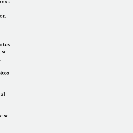
ianxs
e
son
entos
 se
,
itos
 al
e se