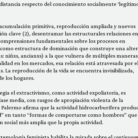
distancia respecto del conocimiento socialmente ‘legítimo
e acumulación primitiva, reproducción ampliada y nuevos
n clave (2), desentramar las estructurales relaciones e
 comprensiones fundamentales sobre los procesos en
ado como estructura de dominación que construye una alte
s: niñxs, ancianxs) a la que vulnera de múltiples maneras
alidad en los mercados, esa relación está atravesada por e
. La reproducción de la vida se encuentra invisibilizada,
de los hogares.
legia el extractivismo, como actividad expoliatoria, es
lase media, con rasgos de apropiación violenta de la
 Palermo afirma que la actividad hidrocarburífera produ
d” en tanto “formas de comportarse como hombres” que
n social más amplia que la propia actividad.
stemología feminista habilita la mirada sobre el
continuu