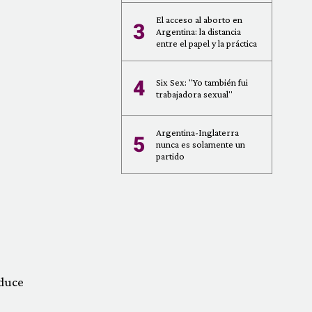
El acceso al aborto en
3
Argentina: la distancia
entre el papel y la práctica
4
Six Sex: "Yo también fui
trabajadora sexual"
Argentina-Inglaterra
5
nunca es solamente un
partido
oduce
e