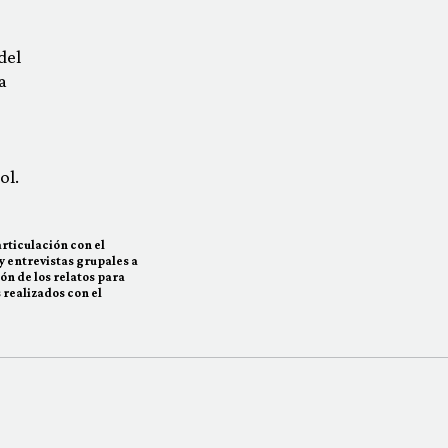
del
a
ol.
rticulación con el
 y entrevistas grupales a
ón de los relatos para
 realizados con el