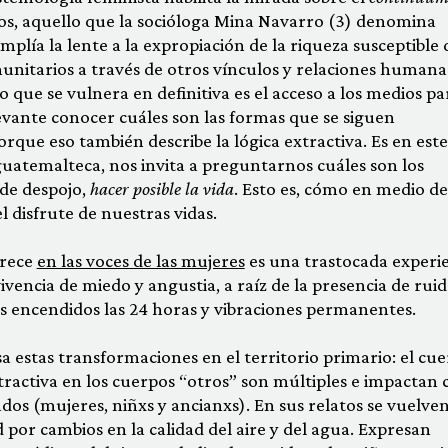
erpos, aquello que la socióloga Mina Navarro (3) denomina
amplía la lente a la expropiación de la riqueza susceptible 
nitarios a través de otros vínculos y relaciones humana
Lo que se vulnera en definitiva es el acceso a los medios pa
evante conocer cuáles son las formas que se siguen
rque eso también describe la lógica extractiva. Es en este
 guatemalteca, nos invita a preguntarnos cuáles son los
 de despojo,
hacer posible la vida
. Esto es, cómo en medio de
l disfrute de nuestras vidas.
arece
en las voces de las mujeres
es una trastocada experi
vivencia de miedo y angustia, a raíz de la presencia de rui
es encendidos las 24 horas y vibraciones permanentes.
 estas transformaciones en el territorio primario: el cue
tractiva en los cuerpos “otros” son múltiples e impactan 
os (mujeres, niñxs y ancianxs). En sus relatos se vuelve
ud por cambios en la calidad del aire y del agua. Expresan