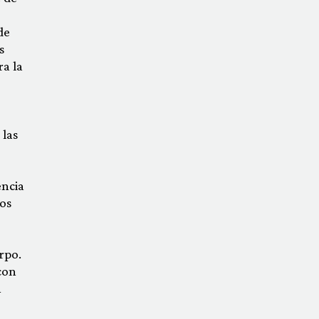
de
s
ra la
 las
encia
dos
rpo.
con
n