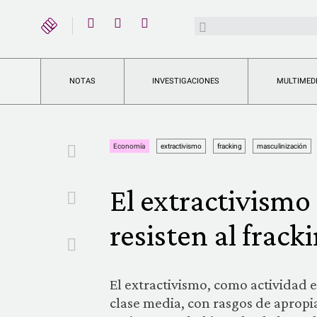
YouTube
Buscar:
Twitter
Instagram
Facebook
NOTAS
INVESTIGACIONES
MULTIMED
Facebook
Economía
extractivismo
fracking
masculinización
El extractivism
Twitter
resisten al frack
Email
El extractivismo, como actividad e
clase media, con rasgos de apropia