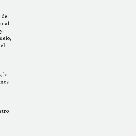
s de
rmal
uy
uelo,
 el
, lo
ones
stro