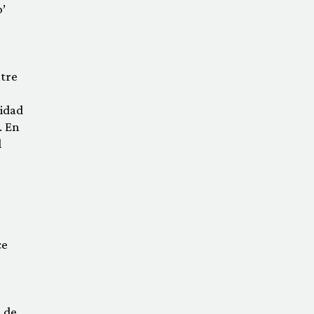
’
ntre
ridad
. En
l
ce
m
de