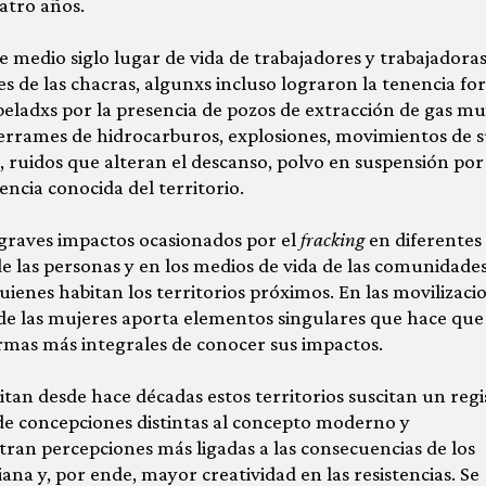
atro años.
e medio siglo lugar de vida de trabajadores y trabajadora
es de las chacras, algunxs incluso lograron la tenencia fo
peladxs por la presencia de pozos de extracción de gas m
errames de hidrocarburos, explosiones, movimientos de s
, ruidos que alteran el descanso, polvo en suspensión por
encia conocida del territorio.
graves impactos ocasionados por el
fracking
en diferentes
e las personas y en los medios de vida de las comunidades
ienes habitan los territorios próximos. En las movilizaci
 de las mujeres aporta elementos singulares que hace que
formas más integrales de conocer sus impactos.
itan desde hace décadas estos territorios suscitan un regi
de concepciones distintas al concepto moderno y
ran percepciones más ligadas a las consecuencias de los
ana y, por ende, mayor creatividad en las resistencias. Se