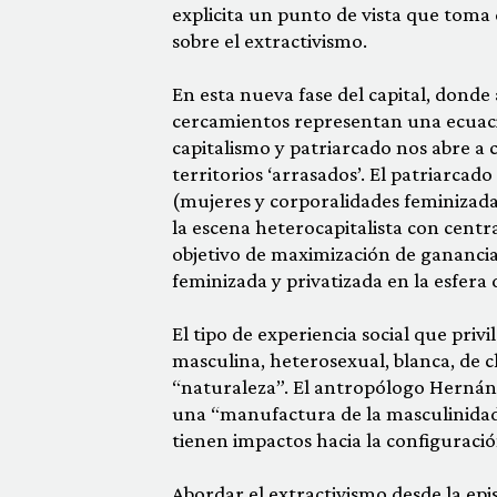
explicita un punto de vista que toma 
sobre el extractivismo.
En esta nueva fase del capital, dond
cercamientos representan una ecuació
capitalismo y patriarcado nos abre a
territorios ‘arrasados’. El patriarc
(mujeres y corporalidades feminizada
la escena heterocapitalista con centr
objetivo de maximización de ganancias
feminizada y privatizada en la esfera 
El tipo de experiencia social que privi
masculina, heterosexual, blanca, de c
“naturaleza”. El antropólogo Hernán
una “manufactura de la masculinida
tienen impactos hacia la configuració
Abordar el extractivismo desde la epi