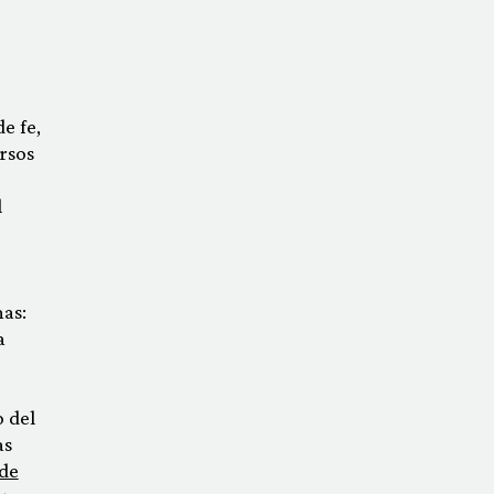
e fe,
rsos
l
as:
a
o del
as
 de