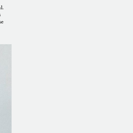
l.
s
se