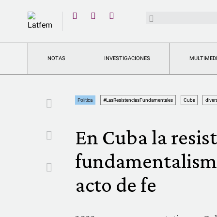
YouTube
Buscar:
Twitter
Instagram
Facebook
NOTAS
INVESTIGACIONES
MULTIMED
Facebook
Política
#LasResistenciasFundamentales
Cuba
diver
En Cuba la resist
Twitter
fundamentalism
Email
acto de fe