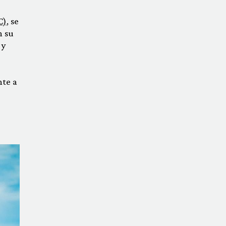
C)
, se
n su
 y
nte a