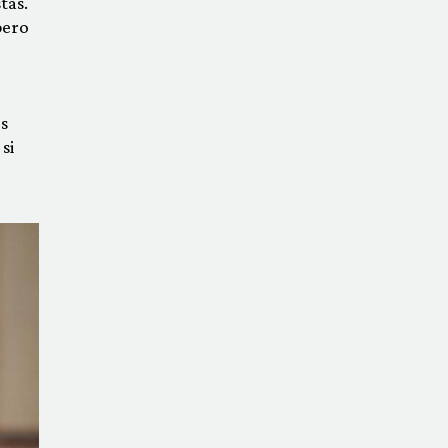
tas.
pero
és
si