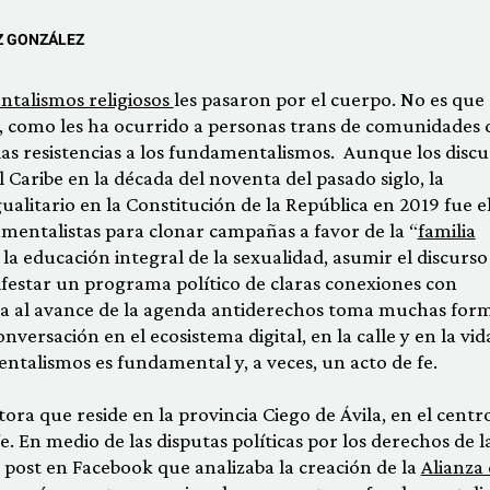
Z GONZÁLEZ
talismos religiosos
les pasaron por el cuerpo. No es que
 como les ha ocurrido a personas trans de comunidades d
las resistencias a los fundamentalismos. Aunque los discu
l Caribe en la década del noventa del pasado siglo, la
gualitario en la Constitución de la República en 2019 fue e
amentalistas para clonar campañas a favor de la “
familia
 la educación integral de la sexualidad, asumir el discurso
ifestar un programa político de claras conexiones con
ia al avance de la agenda antiderechos toma muchas form
onversación en el ecosistema digital, en la calle y en la vid
entalismos es fundamental y, a veces, un acto de fe.
tora que reside en la provincia Ciego de Ávila, en el centr
fe. En medio de las disputas políticas por los derechos de l
n post en Facebook que analizaba la creación de la
Alianza