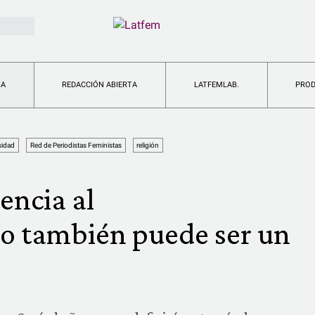
IA
REDACCIÓN ABIERTA
LATFEMLAB.
PRO
sidad
Red de Periodistas Feministas
religión
encia al
o también puede ser un