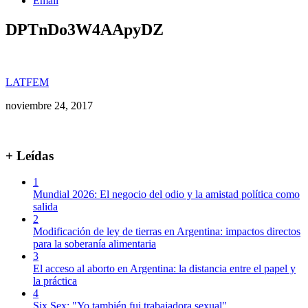
Email
DPTnDo3W4AApyDZ
LATFEM
noviembre 24, 2017
+ Leídas
1
Mundial 2026: El negocio del odio y la amistad política como
salida
2
Modificación de ley de tierras en Argentina: impactos directos
para la soberanía alimentaria
3
El acceso al aborto en Argentina: la distancia entre el papel y
la práctica
4
Six Sex: "Yo también fui trabajadora sexual"