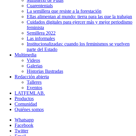
Ministerio de Putas
Cuarentenials
La semillera que resiste a la forestación
Ellas alimentan al mundo: tierra para las que la trabajan
Cuidados digitales para ejercer más y mejor periodismo
feminista
Semillera 2022
Las informales
Institucionalizadas: cuando los feminismos se vuelven
parte del Estado
Multimedia
Videos
Galerias
Historias Ilustradas
Redacción abierta
Talleres
Eventos
LATFEMLAB.
Productos
Comunidad
Quiénes somos
Whatsapp
Facebook
Twitter