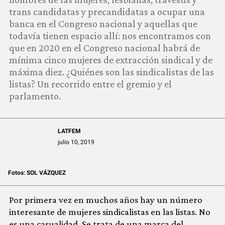
COMUNIDAD
trans candidatas y precandidatas a ocupar una
banca en el Congreso nacional y aquellas que
QUIÉNES SOMOS
todavía tienen espacio allí: nos encontramos con
que en 2020 en el Congreso nacional habrá de
mínima cinco mujeres de extracción sindical y de
máxima diez. ¿Quiénes son las sindicalistas de las
listas? Un recorrido entre el gremio y el
parlamento.
LATFEM
julio 10, 2019
Fotos:
SOL VÁZQUEZ
Por primera vez en muchos años hay un número
interesante de mujeres sindicalistas en las listas. No
es una casualidad. Se trata de una marca del