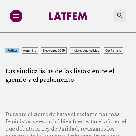
NOTAS
Política
Argentina
Elecciones 2019
mujeres sindicalistas
Ojo Paritario
INVESTIGACIONES
Las sindicalistas de las listas: entre el
MULTIMEDIA
gremio y el parlamento
REDACCIÓN ABIERTA
LATFEMLAB.
Durante el cierre de listas el reclamo por más
feministas se escuchó bien fuerte. En el año en el
PRODUCTOS
que debuta la Ley de Paridad, revisamos los
nombres de las mujeres, lesbianas, travestis y