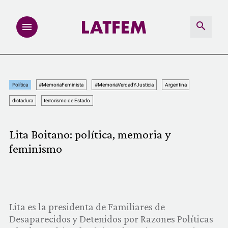
NOTAS
Política
#MemoriaFeminista
#MemoriaVerdadYJusticia
Argentina
INVESTIGACIONES
dictadura
terrorismo de Estado
MULTIMEDIA
Lita Boitano: política, memoria y
feminismo
REDACCIÓN ABIERTA
LATFEMLAB.
PRODUCTOS
Lita es la presidenta de Familiares de
Desaparecidos y Detenidos por Razones Políticas