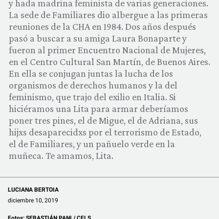
y hada madrina feminista de varias generaciones.
COMUNIDAD
La sede de Familiares dio albergue a las primeras
reuniones de la CHA en 1984. Dos años después
QUIÉNES SOMOS
pasó a buscar a su amiga Laura Bonaparte y
fueron al primer Encuentro Nacional de Mujeres,
en el Centro Cultural San Martín, de Buenos Aires.
En ella se conjugan juntas la lucha de los
organismos de derechos humanos y la del
feminismo, que trajo del exilio en Italia. Si
hiciéramos una Lita para armar deberíamos
poner tres pines, el de Migue, el de Adriana, sus
hijxs desaparecidxs por el terrorismo de Estado,
el de Familiares, y un pañuelo verde en la
muñeca. Te amamos, Lita.
LUCIANA BERTOIA
diciembre 10, 2019
Fotos:
SEBASTIÁN PANI / CELS