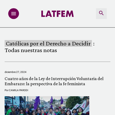
NOTAS
Católicas por el Derecho a Decidir
:
INVESTIGACIONES
Todas nuestras notas
MULTIMEDIA
diciembre 27, 2024
REDACCIÓN ABIERTA
Cuatro años de la Ley de Interrupción Voluntaria del
Embarazo: la perspectiva de la fe feminista
LATFEMLAB.
Por
CAMILA PARODI
PRODUCTOS