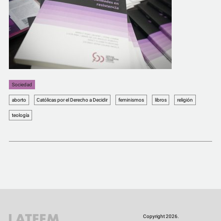
Sociedad
aborto
Católicas por el Derecho a Decidir
feminismos
libros
religión
teología
Copyright 2026.