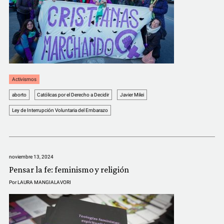
COMUNIDAD
QUIÉNES SOMOS
Activismos
aborto
Católicas por el Derecho a Decidir
Javier Milei
Ley de Interrupción Voluntaria del Embarazo
noviembre 13, 2024
Pensar la fe: feminismo y religión
Por
LAURA MANGIALAVORI