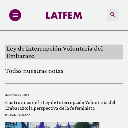
NOTAS
Ley de Interrupción Voluntaria del
INVESTIGACIONES
Embarazo
:
MULTIMEDIA
Todas nuestras notas
REDACCIÓN ABIERTA
diciembre 27, 2024
LATFEMLAB.
Cuatro años de la Ley de Interrupción Voluntaria del
Embarazo: la perspectiva de la fe feminista
PRODUCTOS
Por
CAMILA PARODI