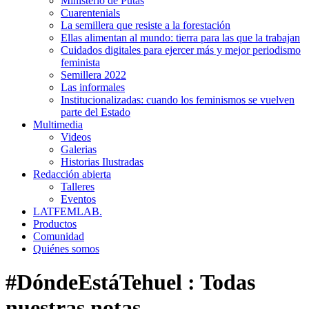
Ministerio de Putas
Cuarentenials
La semillera que resiste a la forestación
Ellas alimentan al mundo: tierra para las que la trabajan
Cuidados digitales para ejercer más y mejor periodismo
feminista
Semillera 2022
Las informales
Institucionalizadas: cuando los feminismos se vuelven
parte del Estado
Multimedia
Videos
Galerias
Historias Ilustradas
Redacción abierta
Talleres
Eventos
LATFEMLAB.
Productos
Comunidad
Quiénes somos
#DóndeEstáTehuel
:
Todas
nuestras notas