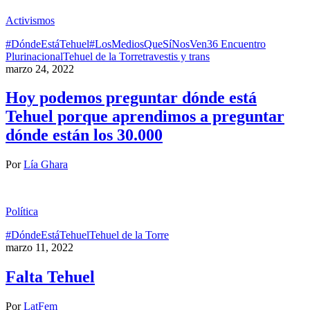
Activismos
#DóndeEstáTehuel
#LosMediosQueSíNosVen
36 Encuentro
Plurinacional
Tehuel de la Torre
travestis y trans
marzo 24, 2022
Hoy podemos preguntar dónde está
Tehuel porque aprendimos a preguntar
dónde están los 30.000
Por
Lía Ghara
Política
#DóndeEstáTehuel
Tehuel de la Torre
marzo 11, 2022
Falta Tehuel
Por
LatFem