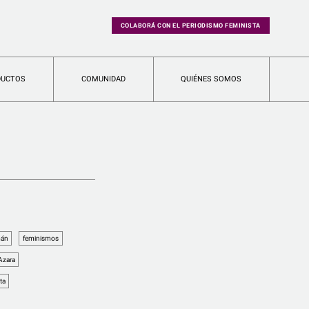
COLABORÁ CON EL PERIODISMO FEMINISTA
DUCTOS
COMUNIDAD
QUIÉNES SOMOS
mán
feminismos
 Azara
ta