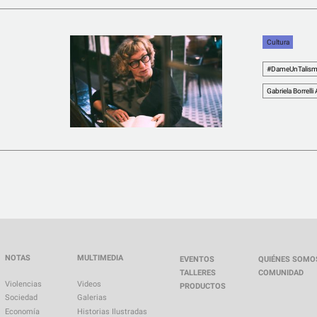
Cultura
#DameUnTalis
Gabriela Borrelli
NOTAS
MULTIMEDIA
EVENTOS
QUIÉNES SOMO
TALLERES
COMUNIDAD
Violencias
Videos
PRODUCTOS
Sociedad
Galerias
Economía
Historias Ilustradas