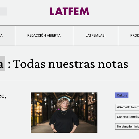
IA
REDACCIÓN ABIERTA
LATFEMLAB.
PRO
a
:
Todas nuestras notas
ee,
Cultura
#DameUnTalis
Gabriela Borrelli
literatura feminis