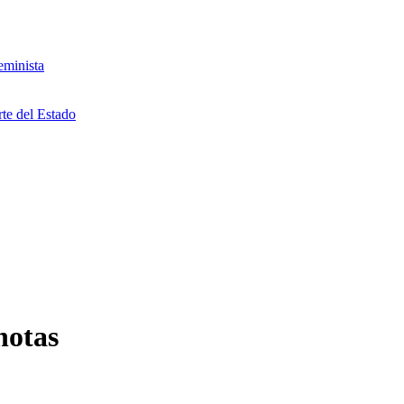
eminista
rte del Estado
notas