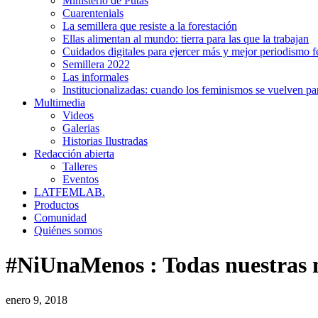
Ministerio de Putas
Cuarentenials
La semillera que resiste a la forestación
Ellas alimentan al mundo: tierra para las que la trabajan
Cuidados digitales para ejercer más y mejor periodismo f
Semillera 2022
Las informales
Institucionalizadas: cuando los feminismos se vuelven pa
Multimedia
Videos
Galerias
Historias Ilustradas
Redacción abierta
Talleres
Eventos
LATFEMLAB.
Productos
Comunidad
Quiénes somos
#NiUnaMenos
:
Todas nuestras 
enero 9, 2018