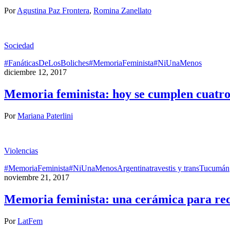
Por
Agustina Paz Frontera
,
Romina Zanellato
Sociedad
#FanáticasDeLosBoliches
#MemoriaFeminista
#NiUnaMenos
diciembre 12, 2017
Memoria feminista: hoy se cumplen cuatro
Por
Mariana Paterlini
Violencias
#MemoriaFeminista
#NiUnaMenos
Argentina
travestis y trans
Tucumán
noviembre 21, 2017
Memoria feminista: una cerámica para re
Por
LatFem