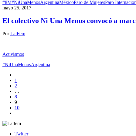
#8M
#NiUnaMenos
Argentina
México
Paro de Mujeres
Paro Internacio
mayo 25, 2017
El colectivo Ni Una Menos convocó a marc
Por
LatFem
Activismos
#NiUnaMenos
Argentina
1
2
…
8
9
10
Twitter