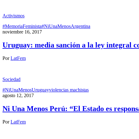
Activismos
#MemoriaFeminista
#NiUnaMenos
Argentina
noviembre 16, 2017
Uruguay: media sanción a la ley integral c
Por
LatFem
Sociedad
#NiUnaMenos
Uruguay
violencias machistas
agosto 12, 2017
Ni Una Menos Perú: “El Estado es responsa
Por
LatFem