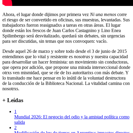
Ahora, el lugar donde dijimos por primera vez
Ni una menos
corre
el riesgo de ser convertido en oficinas, sus muestras, levantadas.
Sus
trabajadorxs fueron reasignadxs a tareas en otras áreas. El lugar
donde están los frescos de Juan Carlos Castagnino y Lino Enea
Spilimbergo será d
esvitalizado, quedará sin debates, sin urgencias
para ser discutidas, sin temas que nos convoquen: vacío.
Desde aquel 26 de marzo y sobre todo desde el 3 de junio de 2015
entendimos que lo vital y resistente es
nosotras
y nuestra capacidad
para desarrollar un hacer feminista: un movimiento sin conductoras,
que opera por adición, que propone una mirada interseccional donde
otrxs ven mismidad, que se ríe de lxs autoritarixs con más debate. Y
lo transitado me hace pensar en lo inútil de la voluntad destructora
de la conducción de la Biblioteca Nacional. La vitalidad camina con
nosotrxs.
+ Leídas
1
Mundial 2026: El negocio del odio y la amistad política como
salida
2
Modificación de ley de tierras en Argentina: impactos directos