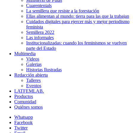
Ministerio de Putas
Cuarentenials
La semillera que resiste a la forestación
Ellas alimentan al mundo: tierra para las que la trabajan
Cuidados digitales para ejercer más y mejor periodismo
feminista
Semillera 2022
Las informales
Institucionalizadas: cuando los feminismos se vuelven
parte del Estado
Multimedia
Videos
Galerias
Historias Ilustradas
Redacción abierta
Talleres
Eventos
LATFEMLAB.
Productos
Comunidad
Quiénes somos
Whatsapp
Facebook
Twitter