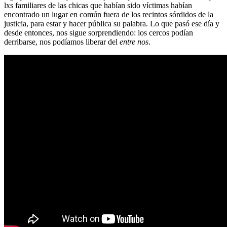
lxs familiares de las chicas que habían sido víctimas habían
encontrado un lugar en común fuera de los recintos sórdidos de la
justicia, para estar y hacer pública su palabra. Lo que pasó ese día y
desde entonces, nos sigue sorprendiendo: los cercos podían
derribarse, nos podíamos liberar del
entre nos
.