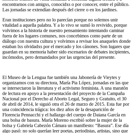
encontrarnos con amigxs, conocidxs o por conocer, entre el público.
Las jornadas se extendían después del cierre o en los jardines.
Eran instituciones pero no lo parecían porque no solemos unir
vitalidad a aquella palabra. Y a lo vivo se sumó lo revivido, porque
volvimos a
la historia de nuestro pensamiento intentando caminar
fuera de los lugares comunes, nos concebimos como parte de un
diálogo con nuestra cultura y volvimos a revisar los anaqueles donde
estaban lxs olvidadxs por el mercado y los cánones. Son lugares que
guardan en su memoria haber sido escenarios de debates incipientes,
incómodos, pero demandados por las urgencias del presente.
El Museo de la Lengua fue también una Jabonería de Vieytes y
organizamos con su directora, María Pia López, jornadas en las que
se intersectaron la literatura y el activismo feminista. A una maratón
de lectura en apoyo a la presentación del proyecto de la Campaña
Nacional por el Derecho al Aborto Legal, Seguro y Gratuito, el 30
de abril de 2014, le siguió otra el 26 de marzo de 2015. Esta fue por
una coincidencia trágica: los diez años de la desaparición de
Florencia Pennacchi y el hallazgo del cuerpo de Daiana García en
una bolsa de basura. María Moreno escribió sobre la mujer de la
bolsa y Gabriela Cabezón Cámara un manifiesto: “Basura”. Ese día
algo pasó: no solo querían leer poetas, periodistas, artistas, sino que