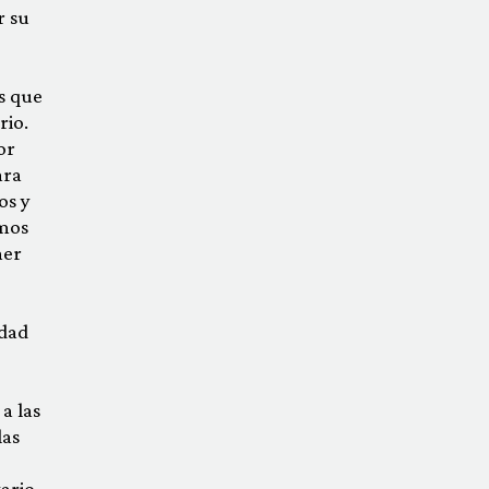
r su
s que
rio.
or
ara
os y
amos
ner
idad
a las
las
ario