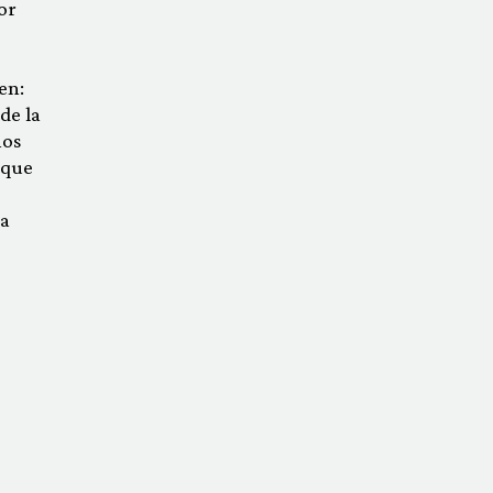
or
en:
de la
mos
 que
 a