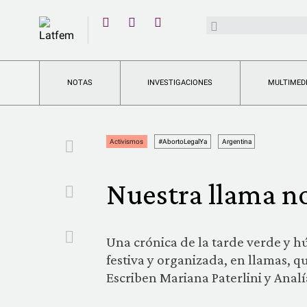
YouTube
Buscar:
Twitter
Instagram
Facebook
NOTAS
INVESTIGACIONES
MULTIMED
Facebook
Activismos
#AbortoLegalYa
Argentina
Nuestra llama n
Twitter
Email
Una crónica de la tarde verde y hú
festiva y organizada, en llamas, qu
Escriben Mariana Paterlini y Anal