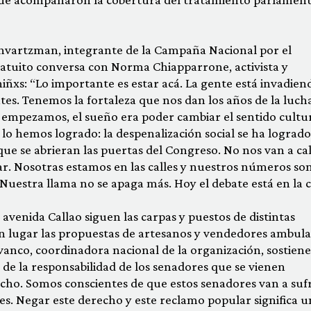
chvartzman, integrante de la Campaña Nacional por el
atuito conversa con Norma Chiapparrone, activista y
ñxs: “Lo importante es estar acá. La gente está invadiend
es. Tenemos la fortaleza que nos dan los años de la lucha
 empezamos, el sueño era poder cambiar el sentido cultu
 lo hemos logrado: la despenalización social se ha logrado
que se abrieran las puertas del Congreso. No nos van a ca
ar. Nosotras estamos en las calles y nuestros números so
“Nuestra llama no se apaga más. Hoy el debate está en la c
e avenida Callao siguen las carpas y puestos de distintas
en lugar las propuestas de artesanos y vendedores ambula
anco, coordinadora nacional de la organización, sostiene:
de la responsabilidad de los senadores que se vienen
ho. Somos conscientes de que estos senadores van a sufr
es. Negar este derecho y este reclamo popular significa u