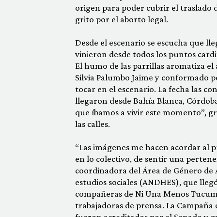
origen para poder cubrir el traslado 
grito por el aborto legal.
Desde el escenario se escucha que ll
vinieron desde todos los puntos cardin
El humo de las parrillas aromatiza e
Silvia Palumbo Jaime y conformado po
tocar en el escenario. La fecha las c
llegaron desde Bahía Blanca, Córdoba
que íbamos a vivir este momento”, gr
las calles.
“Las imágenes me hacen acordar al p
en lo colectivo, de sentir una perten
coordinadora del Área de Género de
estudios sociales (ANDHES), que llegó
compañeras de Ni Una Menos Tucumán.
trabajadoras de prensa. La Campaña 
fueron acreditados por el Senado y 