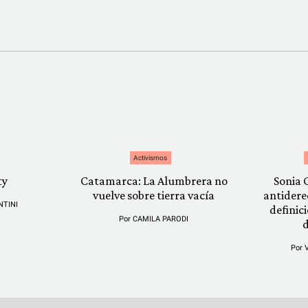
Activismos
ty
Catamarca: La Alumbrera no
Sonia 
vuelve sobre tierra vacía
antidere
NTINI
definic
Por
CAMILA PARODI
Por