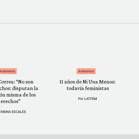
Activismos
Activismos
Correa: “No son
11 años de Ni Una Menos:
chos: disputan la
todavía feministas
ión misma de los
Por
LATFEM
derechos”
VANINA ESCALES