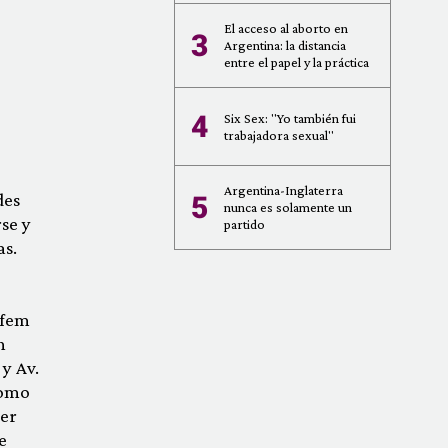
El acceso al aborto en
3
Argentina: la distancia
entre el papel y la práctica
4
Six Sex: "Yo también fui
trabajadora sexual"
Argentina-Inglaterra
des
5
nunca es solamente un
se y
partido
as.
tfem
n
 y Av.
como
ser
e