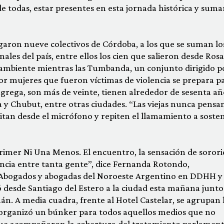
de todas, estar presentes en esta jornada histórica y suma
egaron nueve colectivos de Córdoba, a los que se suman lo
ales del país, entre ellos los cien que salieron desde Rosa
l ambiente mientras las Tumbanda, un conjunto dirigido p
r mujeres que fueron víctimas de violencia se prepara p
ongrega, son más de veinte, tienen alrededor de sesenta añ
 y Chubut, entre otras ciudades. “Las viejas nunca pens
itan desde el micrófono y repiten el llamamiento a soste
rimer Ni Una Menos. El encuentro, la sensación de soror
encia entre tanta gente”, dice Fernanda Rotondo,
 Abogados y abogadas del Noroeste Argentino en DDHH y
 desde Santiago del Estero a la ciudad esta mañana junto 
 A media cuadra, frente al Hotel Castelar, se agrupan 
organizó un búnker para todos aquellos medios que no
que acompañaron la cobertura del tratamiento parlament