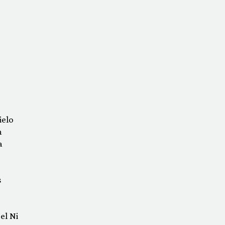
ielo
n
a
s
el Ni