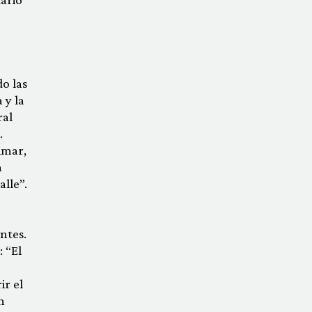
o las
 y la
ral
.
lmar,
n
alle”.
ntes.
 “El
ir el
n