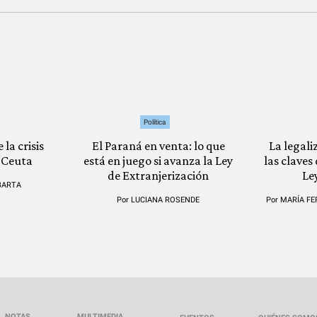
Política
 la crisis
El Paraná en venta: lo que
La legali
 Ceuta
está en juego si avanza la Ley
las claves
de Extranjerización
Le
BARTA
Por
LUCIANA ROSENDE
Por
MARÍA FE
NOTAS
MULTIMEDIA