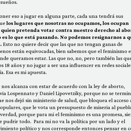
sueños.
ner eso a jugar en alguna parte, cada una tendrá sus
que
los lugares que nosotras no ocupamos, los ocupan
 quien pretenda votar contra nuestro derecho al abo
o es lo que está pasando. No podemos resignarnos a q
.
Esto no quiere decir que las que no tengan ganas de
rrenos están equivocadas, bien sabemos que el feminismo e
de queramos estar. Las que no, no, pero también las que 
os 18 años y no jugar a ser una influencer en redes sociale
. Esa es mi apuesta.
os alcanza con estar de acuerdo con la ley de aborto,
via Lospennato y Daniel Lipovetziky, porque no se termin
 nos dejó sin ministerio de salud, que bloquea el acceso a
 populares, que le vota un presupuesto de miseria al puebl
verdad, porque para mi el feminismo es una promesa, si
e pudrir todo. Para mi no va la política por un lado y el
imiento político y nos corresponde entonces pensar en 