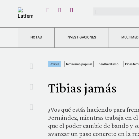
YouTube
Buscar:
Twitter
Instagram
Facebook
NOTAS
INVESTIGACIONES
MULTIMED
Facebook
Política
feminismo popular
neoliberalismo
Pibas femi
Tibias jamás
Twitter
Email
¿Vos qué estás haciendo para fren
Fernández, mientras trabaja en el
que el poder cambie de bando y se
avanzar un paso concreto en la re