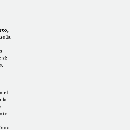
rto,
ue la
s
sí:
s,
a el
 la
o
ento
cómo