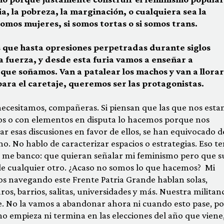
a, la pobreza, la marginación, o cualquiera sea la
omos mujeres, si somos tortas o si somos trans.
 que hasta opresiones perpetradas durante siglos
 fuerza, y desde esta furia vamos a enseñar a
que soñamos. Van a patalear los machos y van a llorar
ara el caretaje, queremos ser las protagonistas.
necesitamos, compañeras. Si piensan que las que nos est
os o con elementos en disputa lo hacemos porque nos
 esas discusiones en favor de ellos, se han equivocado d
. No hablo de caracterizar espacios o estrategias. Eso t
 me banco: que quieran señalar mi feminismo pero que s
 de cualquier otro. ¿Acaso no somos lo que hacemos? Mi
mos navegando este Frente Patria Grande hablan solas,
uros, barrios, salitas, universidades y más. Nuestra militanc
ble. No la vamos a abandonar ahora ni cuando esto pase, p
o empieza ni termina en las elecciones del año que viene,