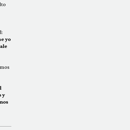
lto
d:
e yo
ale
amos
l
 y
 nos