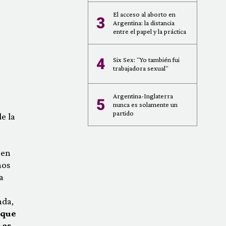
El acceso al aborto en
3
Argentina: la distancia
entre el papel y la práctica
4
Six Sex: "Yo también fui
trabajadora sexual"
Argentina-Inglaterra
5
nunca es solamente un
partido
e la
 en
nos
a
nda,
rque
 es