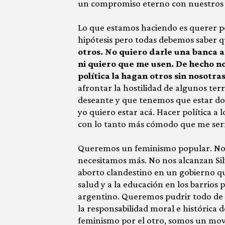
un compromiso eterno con nuestros 
Lo que estamos haciendo es querer po
hipótesis pero todas debemos saber 
otros.
No quiero darle una banca a
ni quiero que me usen. De hecho n
política la hagan otros sin nosotras
afrontar la hostilidad de algunos te
deseante y que tenemos que estar don
yo quiero estar acá. Hacer política a l
con lo tanto más cómodo que me sería
Queremos un feminismo popular. No n
necesitamos más. No nos alcanzan Sil
aborto clandestino en un gobierno que
salud y a la educación en los barrios
argentino. Queremos pudrir todo de 
la responsabilidad moral e histórica d
feminismo por el otro, somos un mov