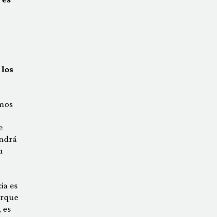
 los
amos
e
endrá
u
ia es
orque
 es