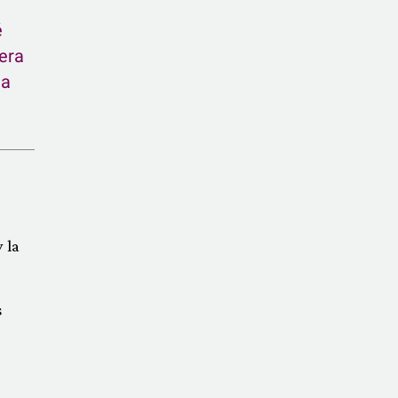
é
era
la
 la
s