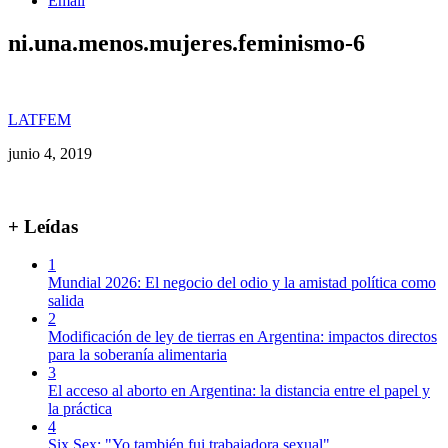
Email
ni.una.menos.mujeres.feminismo-6
LATFEM
junio 4, 2019
+ Leídas
1
Mundial 2026: El negocio del odio y la amistad política como
salida
2
Modificación de ley de tierras en Argentina: impactos directos
para la soberanía alimentaria
3
El acceso al aborto en Argentina: la distancia entre el papel y
la práctica
4
Six Sex: "Yo también fui trabajadora sexual"