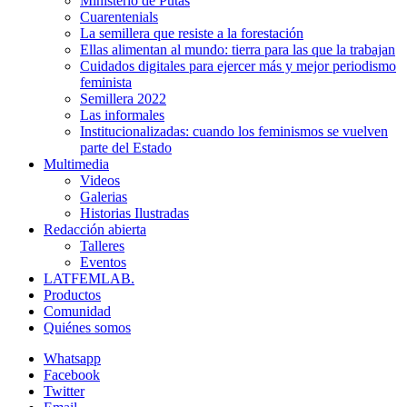
Ministerio de Putas
Cuarentenials
La semillera que resiste a la forestación
Ellas alimentan al mundo: tierra para las que la trabajan
Cuidados digitales para ejercer más y mejor periodismo
feminista
Semillera 2022
Las informales
Institucionalizadas: cuando los feminismos se vuelven
parte del Estado
Multimedia
Videos
Galerias
Historias Ilustradas
Redacción abierta
Talleres
Eventos
LATFEMLAB.
Productos
Comunidad
Quiénes somos
Whatsapp
Facebook
Twitter