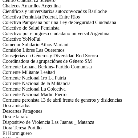
Centro Cultural El Sueñero
Chalecos Amarillos Argentina
Científicxs y universitarixs autoconvocadxs Bariloche
Colectiva Feminista Federal, Entre Ríos
Colectiva Pampeana por una Ley de Seguridad Ciudadana
Colectivo de Salud Feminista
Colectivo por el ingreso ciudadano universal Argentina
Colectivo YoNoFui
Comedor Solidario Athos Mariani
Comisión Libres Las Queremos
Consejerías en Géneros y Diversidad Red Sorora
Coordinadora de agrupaciónes de Género SM
Corriente Lohana Berkins- Partido Comunista
Corriente Militante Lealtad
Corriente Nacional 1ro La Patria
Corriente Nacional de la Militancia
Corriente Nacional La Colectiva
Corriente Nacional Martin Fierro
Corriente peronista 13 de abril frente de generos y disidencias
Descamisadxs
Descartes Patagones
Desde la raíz
Dispositivo de Violencia Las Juanas _ Matanza
Dora Teresa Portillo
El Hormiguero