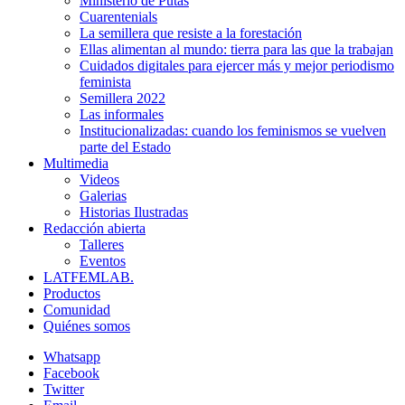
Ministerio de Putas
Cuarentenials
La semillera que resiste a la forestación
Ellas alimentan al mundo: tierra para las que la trabajan
Cuidados digitales para ejercer más y mejor periodismo
feminista
Semillera 2022
Las informales
Institucionalizadas: cuando los feminismos se vuelven
parte del Estado
Multimedia
Videos
Galerias
Historias Ilustradas
Redacción abierta
Talleres
Eventos
LATFEMLAB.
Productos
Comunidad
Quiénes somos
Whatsapp
Facebook
Twitter