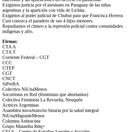
Exigimos justicia por el asesinato en Paraguay de las niñas
argentinas y la aparición con vida de Lichita.
Exigimos al poder judicial de Chubut para que Francisca Herrera
Cusi conozca el paradero de sus 4 hijxs menores.
Repudiamos el chineo y la represión policial contra comunidades
indígenas y afro.
Firmas
:
CTA A
CTA T
Corriente Federal – CGT
CCC
UTEP
CGT
CNCT
SiPreBA
Colectivo NiUnaMenos
Socorristas en Red (feministas que abortamos)
Colectiva Feminista La Revuelta, Neuquén
Actrices Argentinas
Asamblea trava/trans/no binaria por la salud integral
NiUnaMigranteMenos
Columna Antiracista
Grupo Matamba lbtiq+
CELS – Centro de Estudios Legales y Sociales