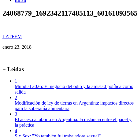
Email
24068779_1692342117485113_6016189356
LATFEM
enero 23, 2018
+ Leídas
1
Mundial 2026: El negocio del odio y la amistad política como
salida
2
Modificación de ley de tierras en Argentina: impactos directos
para la soberanía alimentaria
3
El acceso al aborto en Argentina: la distancia entre el papel y
la práctica
4
Six Sex: "Yo también fui trabajadora sexual"