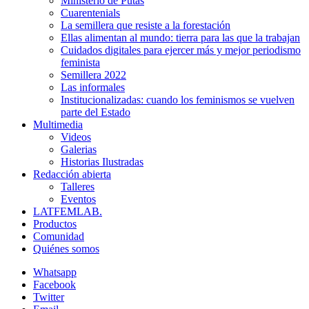
Ministerio de Putas
Cuarentenials
La semillera que resiste a la forestación
Ellas alimentan al mundo: tierra para las que la trabajan
Cuidados digitales para ejercer más y mejor periodismo
feminista
Semillera 2022
Las informales
Institucionalizadas: cuando los feminismos se vuelven
parte del Estado
Multimedia
Videos
Galerias
Historias Ilustradas
Redacción abierta
Talleres
Eventos
LATFEMLAB.
Productos
Comunidad
Quiénes somos
Whatsapp
Facebook
Twitter