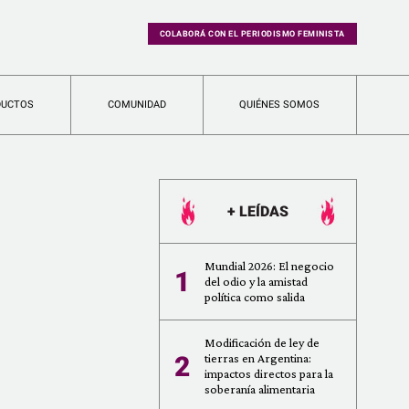
COLABORÁ CON EL PERIODISMO FEMINISTA
DUCTOS
COMUNIDAD
QUIÉNES SOMOS
+ LEÍDAS
Mundial 2026: El negocio
1
del odio y la amistad
política como salida
Modificación de ley de
2
tierras en Argentina:
impactos directos para la
soberanía alimentaria