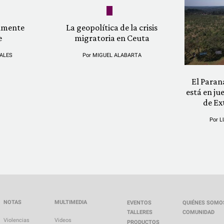
almente
La geopolítica de la crisis
e
migratoria en Ceuta
ALES
Por
MIGUEL ALABARTA
El Paran
está en ju
de Ex
Por
L
NOTAS
MULTIMEDIA
EVENTOS
QUIÉNES SOMO
TALLERES
COMUNIDAD
Violencias
Videos
PRODUCTOS