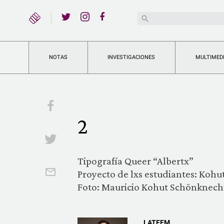
YouTube
Buscar:
Twitter
Instagram
Facebook
NOTAS
INVESTIGACIONES
MULTIMED
Facebook
2
Twitter
Tipografía Queer “Albertx”
Email
Proyecto de lxs estudiantes: Kohut
Foto: Mauricio Kohut Schönknech
LATFEM