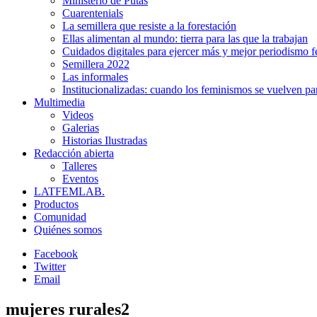
Ministerio de Putas
Cuarentenials
La semillera que resiste a la forestación
Ellas alimentan al mundo: tierra para las que la trabajan
Cuidados digitales para ejercer más y mejor periodismo f
Semillera 2022
Las informales
Institucionalizadas: cuando los feminismos se vuelven pa
Multimedia
Videos
Galerias
Historias Ilustradas
Redacción abierta
Talleres
Eventos
LATFEMLAB.
Productos
Comunidad
Quiénes somos
Facebook
Twitter
Email
mujeres rurales2