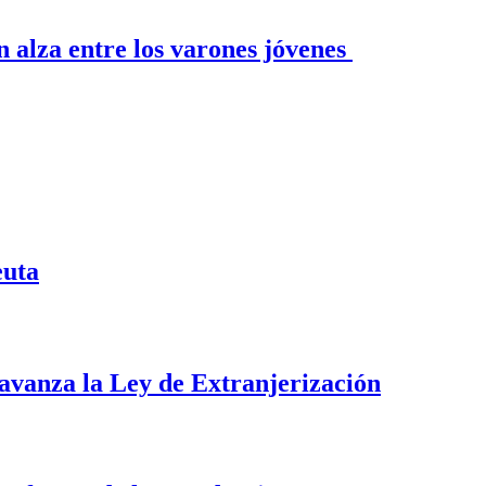
n alza entre los varones jóvenes
euta
i avanza la Ley de Extranjerización