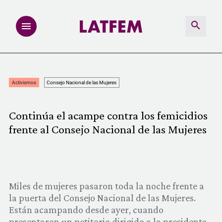
NOTAS
Activismos
Consejo Nacional de las Mujeres
INVESTIGACIONES
Continúa el acampe contra los femicidios
MULTIMEDIA
frente al Consejo Nacional de las Mujeres
REDACCIÓN ABIERTA
LATFEMLAB.
Miles de mujeres pasaron toda la noche frente a
la puerta del Consejo Nacional de las Mujeres.
PRODUCTOS
Están acampando desde ayer, cuando
presentaron un petitorio dirigido a la presidenta