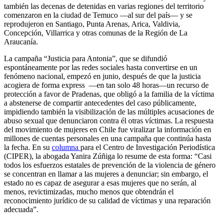
también las decenas de detenidas en varias regiones del territorio
comenzaron en la ciudad de Temuco —al sur del país— y se
reprodujeron en Santiago, Punta Arenas, Arica, Valdivia,
Concepción, Villarrica y otras comunas de la Región de La
Araucanía.
La campaña “Justicia para Antonia”, que se difundió
espontáneamente por las redes sociales hasta convertirse en un
fenómeno nacional, empezó en junio, después de que la justicia
acogiera de forma express —en tan solo 48 horas—un recurso de
protección a favor de Pradenas, que obligó a la familia de la víctima
a abstenerse de compartir antecedentes del caso públicamente,
impidiendo también la visibilización de las múltiples acusaciones de
abuso sexual que denunciaron contra él otras víctimas. La respuesta
del movimiento de mujeres en Chile fue viralizar la información en
millones de cuentas personales en una campaña que continúa hasta
la fecha. En su
columna
para el Centro de Investigación Periodística
(CIPER), la abogada Yanira Zúñiga lo resume de esta forma: “Casi
todos los esfuerzos estatales de prevención de la violencia de género
se concentran en llamar a las mujeres a denunciar; sin embargo, el
estado no es capaz de asegurar a esas mujeres que no serán, al
menos, revictimizadas, mucho menos que obtendrán el
reconocimiento jurídico de su calidad de víctimas y una reparación
adecuada”.