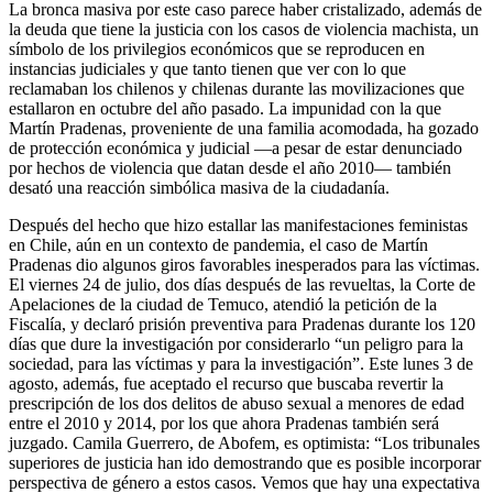
La bronca masiva por este caso parece haber cristalizado, además de
la deuda que tiene la justicia con los casos de violencia machista, un
símbolo de los privilegios económicos que se reproducen en
instancias judiciales y que tanto tienen que ver con lo que
reclamaban los chilenos y chilenas durante las movilizaciones que
estallaron en octubre del año pasado. La impunidad con la que
Martín Pradenas, proveniente de una familia acomodada, ha gozado
de protección económica y judicial —a pesar de estar denunciado
por hechos de violencia que datan desde el año 2010— también
desató una reacción simbólica masiva de la ciudadanía.
Después del hecho que hizo estallar las manifestaciones feministas
en Chile, aún en un contexto de pandemia, el caso de Martín
Pradenas dio algunos giros favorables inesperados para las víctimas.
El viernes 24 de julio, dos días después de las revueltas, la Corte de
Apelaciones de la ciudad de Temuco, atendió la petición de la
Fiscalía, y declaró prisión preventiva para Pradenas durante los 120
días que dure la investigación por considerarlo “un peligro para la
sociedad, para las víctimas y para la investigación”. Este lunes 3 de
agosto, además, fue aceptado el recurso que buscaba revertir la
prescripción de los dos delitos de abuso sexual a menores de edad
entre el 2010 y 2014, por los que ahora Pradenas también será
juzgado. Camila Guerrero, de Abofem, es optimista: “Los tribunales
superiores de justicia han ido demostrando que es posible incorporar
perspectiva de género a estos casos. Vemos que hay una expectativa