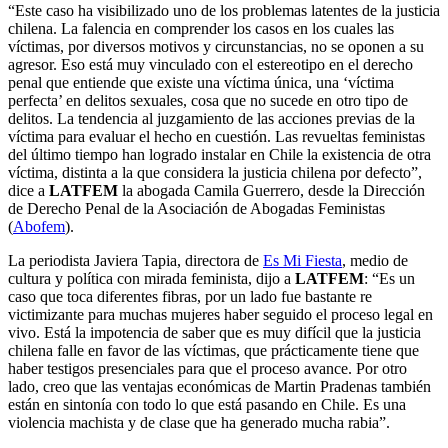
“Este caso ha visibilizado uno de los problemas latentes de la justicia
chilena. La falencia en comprender los casos en los cuales las
víctimas, por diversos motivos y circunstancias, no se oponen a su
agresor. Eso está muy vinculado con el estereotipo en el derecho
penal que entiende que existe una víctima única, una ‘víctima
perfecta’ en delitos sexuales, cosa que no sucede en otro tipo de
delitos. La tendencia al juzgamiento de las acciones previas de la
víctima para evaluar el hecho en cuestión. Las revueltas feministas
del último tiempo han logrado instalar en Chile la existencia de otra
víctima, distinta a la que considera la justicia chilena por defecto”,
dice a
LATFEM
la abogada Camila Guerrero, desde la Dirección
de Derecho Penal de la Asociación de Abogadas Feministas
(
Abofem
).
La periodista Javiera Tapia, directora de
Es Mi Fiesta
, medio de
cultura y política con mirada feminista, dijo a
LATFEM
: “Es un
caso que toca diferentes fibras, por un lado fue bastante re
victimizante para muchas mujeres haber seguido el proceso legal en
vivo. Está la impotencia de saber que es muy difícil que la justicia
chilena falle en favor de las víctimas, que prácticamente tiene que
haber testigos presenciales para que el proceso avance. Por otro
lado, creo que las ventajas económicas de Martin Pradenas también
están en sintonía con todo lo que está pasando en Chile. Es una
violencia machista y de clase que ha generado mucha rabia”.