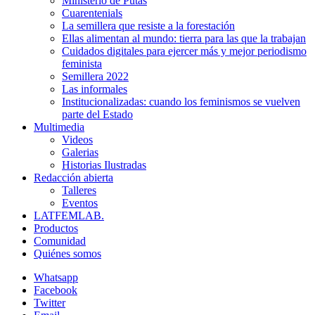
Ministerio de Putas
Cuarentenials
La semillera que resiste a la forestación
Ellas alimentan al mundo: tierra para las que la trabajan
Cuidados digitales para ejercer más y mejor periodismo
feminista
Semillera 2022
Las informales
Institucionalizadas: cuando los feminismos se vuelven
parte del Estado
Multimedia
Videos
Galerias
Historias Ilustradas
Redacción abierta
Talleres
Eventos
LATFEMLAB.
Productos
Comunidad
Quiénes somos
Whatsapp
Facebook
Twitter