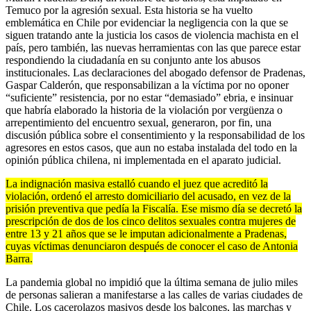
Temuco por la agresión sexual. Esta historia se ha vuelto
emblemática en Chile por evidenciar la negligencia con la que se
siguen tratando ante la justicia los casos de violencia machista en el
país, pero también, las nuevas herramientas con las que parece estar
respondiendo la ciudadanía en su conjunto ante los abusos
institucionales. Las declaraciones del abogado defensor de Pradenas,
Gaspar Calderón, que responsabilizan a la víctima por no oponer
“suficiente” resistencia, por no estar “demasiado” ebria, e insinuar
que habría elaborado la historia de la violación por vergüenza o
arrepentimiento del encuentro sexual, generaron, por fin, una
discusión pública sobre el consentimiento y la responsabilidad de los
agresores en estos casos, que aun no estaba instalada del todo en la
opinión pública chilena, ni implementada en el aparato judicial.
La indignación masiva estalló cuando el juez que acreditó la
violación, ordenó el arresto domiciliario del acusado, en vez de la
prisión preventiva que pedía la Fiscalía. Ese mismo día se decretó la
prescripción de dos de los cinco delitos sexuales contra mujeres de
entre 13 y 21 años que se le imputan adicionalmente a Pradenas,
cuyas víctimas denunciaron después de conocer el caso de Antonia
Barra.
La pandemia global no impidió que la última semana de julio miles
de personas salieran a manifestarse a las calles de varias ciudades de
Chile. Los cacerolazos masivos desde los balcones, las marchas y