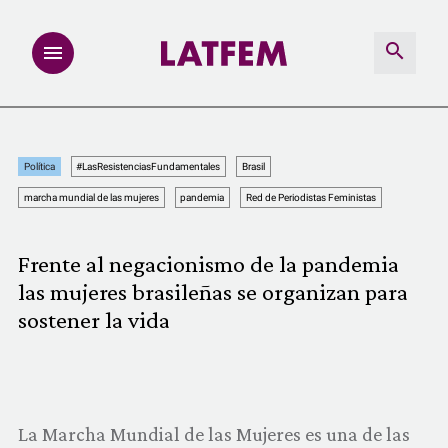
NOTAS
Política
#LasResistenciasFundamentales
Brasil
INVESTIGACIONES
marcha mundial de las mujeres
pandemia
Red de Periodistas Feministas
MULTIMEDIA
Frente al negacionismo de la pandemia
las mujeres brasileñas se organizan para
REDACCIÓN ABIERTA
sostener la vida
LATFEMLAB.
PRODUCTOS
La Marcha Mundial de las Mujeres es una de las