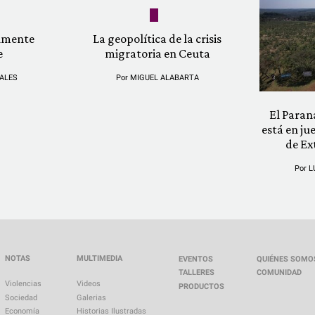
almente
La geopolítica de la crisis
e
migratoria en Ceuta
ALES
Por
MIGUEL ALABARTA
El Paran
está en ju
de Ex
Por
L
NOTAS
MULTIMEDIA
EVENTOS
QUIÉNES SOMO
TALLERES
COMUNIDAD
Violencias
Videos
PRODUCTOS
Sociedad
Galerias
Economía
Historias Ilustradas