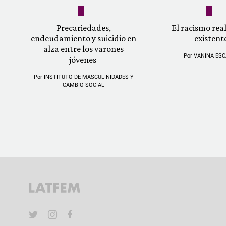
Precariedades,
El racismo re
endeudamiento y suicidio en
existent
alza entre los varones
Por
VANINA ESC
jóvenes
Por
INSTITUTO DE MASCULINIDADES Y
CAMBIO SOCIAL
YouTube
Twitter
Instagram
Facebook