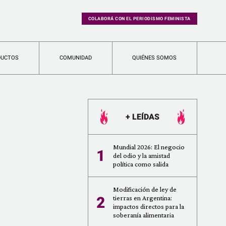
COLABORÁ CON EL PERIODISMO FEMINISTA
DUCTOS
COMUNIDAD
QUIÉNES SOMOS
+ LEÍDAS
Mundial 2026: El negocio
1
del odio y la amistad
política como salida
Modificación de ley de
2
tierras en Argentina:
impactos directos para la
soberanía alimentaria