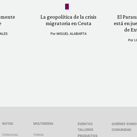
almente
La geopolítica de la crisis
El Paran
e
migratoria en Ceuta
está en ju
de Ex
ALES
Por
MIGUEL ALABARTA
Por
L
NOTAS
MULTIMEDIA
EVENTOS
QUIÉNES SOMO
TALLERES
COMUNIDAD
Violencias
Videos
PRODUCTOS