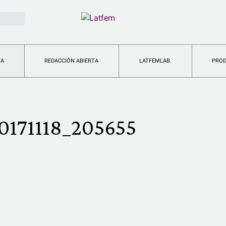
IA
REDACCIÓN ABIERTA
LATFEMLAB.
PRO
171118_205655