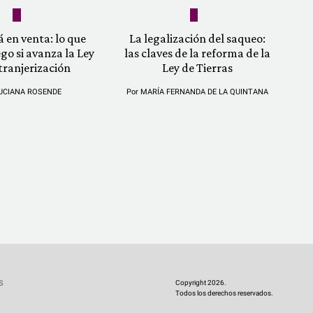
á en venta: lo que
La legalización del saqueo:
ego si avanza la Ley
las claves de la reforma de la
tranjerización
Ley de Tierras
UCIANA ROSENDE
Por
MARÍA FERNANDA DE LA QUINTANA
Copyright 2026.
S
Todos los derechos reservados.