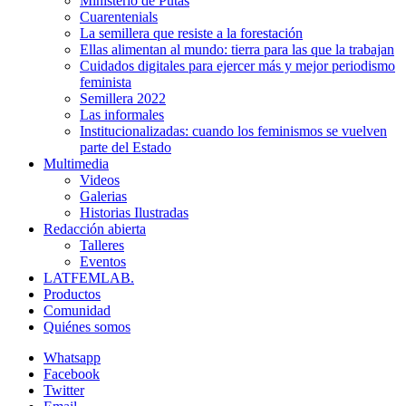
Ministerio de Putas
Cuarentenials
La semillera que resiste a la forestación
Ellas alimentan al mundo: tierra para las que la trabajan
Cuidados digitales para ejercer más y mejor periodismo
feminista
Semillera 2022
Las informales
Institucionalizadas: cuando los feminismos se vuelven
parte del Estado
Multimedia
Videos
Galerias
Historias Ilustradas
Redacción abierta
Talleres
Eventos
LATFEMLAB.
Productos
Comunidad
Quiénes somos
Whatsapp
Facebook
Twitter