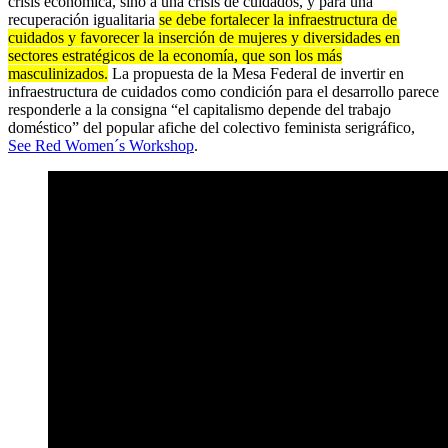
crisis económica, sino a una crisis de cuidados, y para una
recuperación igualitaria
se debe
fortalecer la infraestructura de
cuidados y favorecer la inserción de mujeres y diversidades en
sectores estratégicos de la economía, que son los más
masculinizados.
La propuesta de la Mesa Federal de invertir en
infraestructura de cuidados como condición para el desarrollo parece
responderle a la consigna “el capitalismo depende del trabajo
doméstico” del popular afiche del colectivo feminista serigráfico,
See Red Women´s Workshop
.