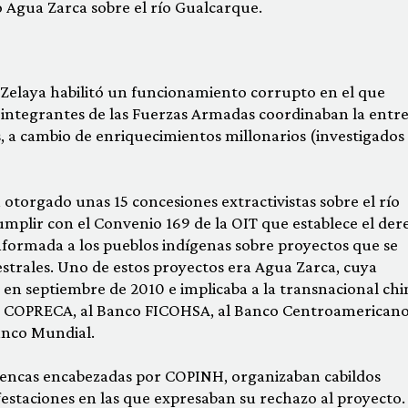
o Agua Zarca sobre el río Gualcarque.
Zelaya habilitó un funcionamiento corrupto en el que
e integrantes de las Fuerzas Armadas coordinaban la entr
, a cambio de enriquecimientos millonarios (investigados 
otorgado unas 15 concesiones extractivistas sobre el río
cumplir con el Convenio 169 de la OIT que establece el de
 informada a los pueblos indígenas sobre proyectos que se
estrales. Uno de estos proyectos era Agua Zarca, cuya
 en septiembre de 2010 e implicaba a la transnacional chi
 COPRECA, al Banco FICOHSA, al Banco Centroamericano
anco Mundial.
 lencas encabezadas por COPINH, organizaban cabildos
festaciones en las que expresaban su rechazo al proyecto.