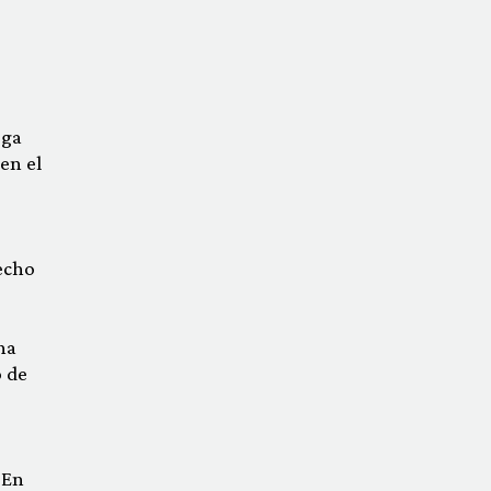
ega
en el
recho
na
 de
 En