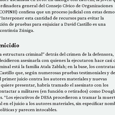
rdinadora general del Consejo Cívico de Organizaciones
COPINH) confiesa que un proceso judicial con estas demo
“Interponer esta cantidad de recursos para evitar la
ción de pruebas para enjuiciar a David Castillo es una
 continúa Zúniga.
emicidio
la estructura criminal” detrás del crimen de la defensora, 
decidieron asesinarla con quienes la ejecutaron hace casi 
minal está la familia Atala Zablah; en la base, los contrata
 Castillo que, según numerosas pruebas testimoniales y d
l primer juicio contra los autores materiales y nuevas
a quiere presentar, habría tramado el asesinato con los
contactar a militares (en función o retirados) como Dougl
os. “Los ejecutivos de DESA procedieron a tramar la muer
 en el juicio a los autores materiales, sin especificar nom
líticas y parecen intocables.