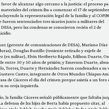
favor de alcanzar algo cercano a la justicia: el proceso pa
materiales del crimen iba a comenzar el 17 de septiembr
luyendo la representación legal de la familia y al COPI
fueron sentenciados tres sicarios junto a militares del
DESA, pero las condenas se conocieron recién el 2 de
icidio.
uez (gerente de comunicaciones de DESA), Mariano Díaz
uras), Douglas Bustillo (teniente retirado y exjefe de
(ex militar), Elvin Heriberto Rápalo, Edilson Duarte, Os
e entre 30 y 50 años de prisión; y Emerson Duarte, absu
palo, Torres, Duarte y Hernández fueron condenados a su 
a Gustavo Castro, integrante de Otros Mundos Chiapas-Am
casa de Cáceres el día del crimen porque asistía a un foro 
n su oreja izquierda.
o, la familia Cáceres señaló públicamente que faltaba juz
La defensa de lxs hijxs de Berta había propuesto citar, al
Jose Atala Zablah, Jacobo Atala Zablah y Pedro Atala Zabla