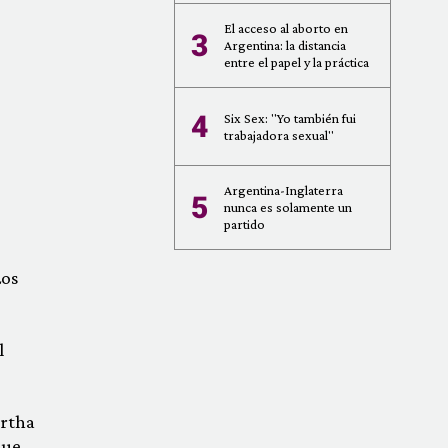
El acceso al aborto en
3
Argentina: la distancia
entre el papel y la práctica
4
Six Sex: "Yo también fui
trabajadora sexual"
Argentina-Inglaterra
5
nunca es solamente un
partido
Los
l
ertha
que