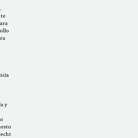
.
nte
para
ollo
ara
ncia
a y
ño
uesto
recht