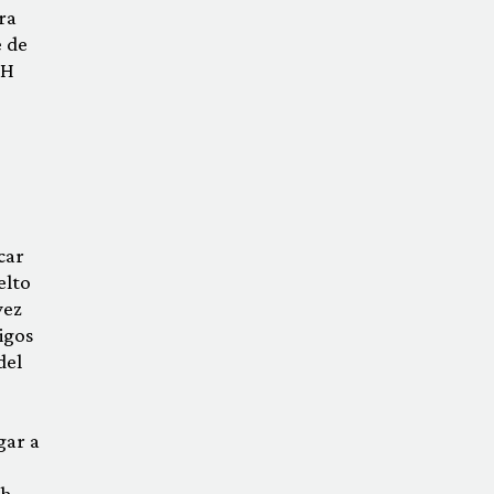
ra
e de
NH
car
elto
vez
igos
del
gar a
h,