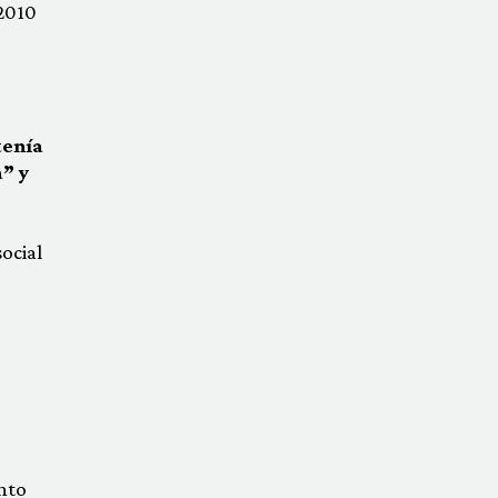
 2010
tenía
a” y
ocial
nto