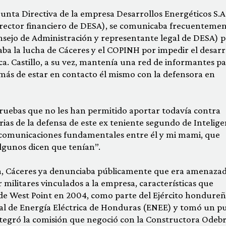
unta Directiva de la empresa Desarrollos Energéticos S.A
director financiero de DESA), se comunicaba frecuenteme
onsejo de Administración y representante legal de DESA) 
saba la lucha de Cáceres y el COPINH por impedir el desarr
a. Castillo, a su vez, mantenía una red de informantes p
más de estar en contacto él mismo con la defensora en
pruebas que no les han permitido aportar todavía contra
orias de la defensa de este ex teniente segundo de Intelige
 “comunicaciones fundamentales entre él y mi mami, que
lgunos dicen que tenían”.
da, Cáceres ya denunciaba públicamente que era amenazad
militares vinculados a la empresa, características que
 de West Point en 2004, como parte del Ejército hondure
al de Energía Eléctrica de Honduras (ENEE) y tomó un p
integró la comisión que negoció con la Constructora Odeb