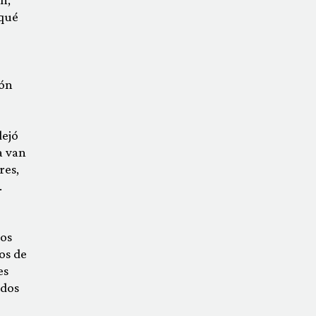
 qué
ión
dejó
a van
res,
.
tos
dos de
es
odos