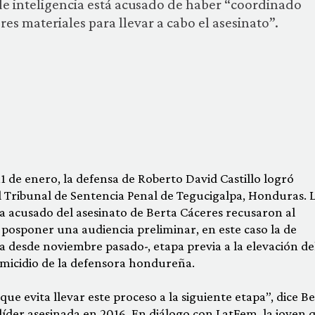
e de inteligencia está acusado de haber “coordinado
es materiales para llevar a cabo el asesinato”.
11 de enero, la defensa de Roberto David Castillo logró
el Tribunal de Sentencia Penal de Tegucigalpa, Honduras. 
a acusado del asesinato de Berta Cáceres recusaron al
 posponer una audiencia preliminar, en este caso la de
 desde noviembre pasado-, etapa previa a la elevación de
femicidio de la defensora hondureña.
que evita llevar este proceso a la siguiente etapa”, dice B
 líder asesinada en 2016. En diálogo con LatFem, la joven 