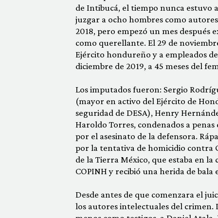
de Intibucá, el tiempo nunca estuvo a 
juzgar a ocho hombres como autores 
2018, pero empezó un mes después exc
como querellante. El 29 de noviembre 
Ejército hondureño y a empleados de 
diciembre de 2019, a 45 meses del fem
Los imputados fueron: Sergio Rodríg
(mayor en activo del Ejército de Hond
seguridad de DESA), Henry Hernández 
Haroldo Torres, condenados a penas d
por el asesinato de la defensora. Rá
por la tentativa de homicidio contr
de la Tierra México, que estaba en la 
COPINH y recibió una herida de bala e
Desde antes de que comenzara el juici
los autores intelectuales del crimen. 
menos como testigos, a Daniel Atala, 