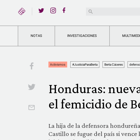
YouTube
Buscar:
Twitter
Instagram
Facebook
NOTAS
INVESTIGACIONES
MULTIMED
Facebook
Activismos
#JusticiaParaBerta
Berta Cáceres
defenso
Honduras: nueva 
Twitter
el femicidio de 
Email
La hija de la defensora hondureñ
Castillo se fugue del país si vence