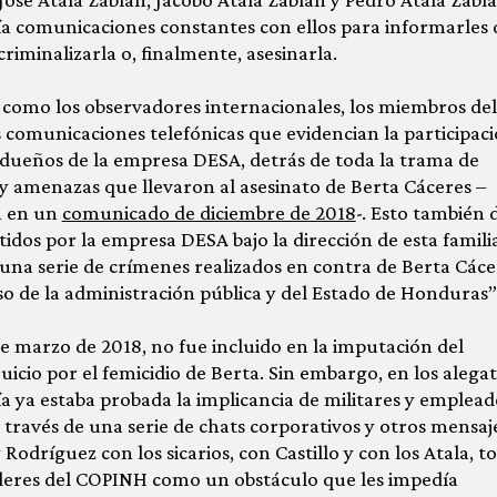
ía comunicaciones constantes con ellos para informarles
criminalizarla o, finalmente, asesinarla.
sí como los observadores internacionales, los miembros del
s comunicaciones telefónicas que evidencian la participac
as dueños de la empresa DESA, detrás de toda la trama de
y amenazas que llevaron al asesinato de Berta Cáceres –
a en un
comunicado de diciembre de 2018
-. Esto también 
idos por la empresa DESA bajo la dirección de esta famili
una serie de crímenes realizados en contra de Berta Cáce
o de la administración pública y del Estado de Honduras”
e marzo de 2018, no fue incluido en la imputación del
uicio por el femicidio de Berta. Sin embargo, en los alega
alía ya estaba probada la implicancia de militares y emplea
a través de una serie de chats corporativos y otros mensaj
 Rodríguez con los sicarios, con Castillo y con los Atala, t
íderes del COPINH como un obstáculo que les impedía