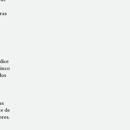
ras
dice
cinco
dos
e
as
te de
bres.