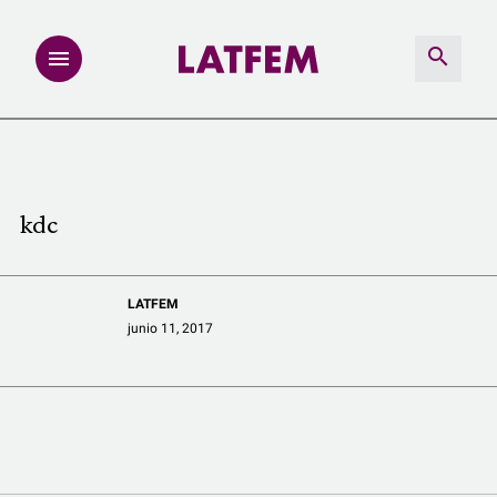
NOTAS
INVESTIGACIONES
kdc
MULTIMEDIA
LATFEM
REDACCIÓN ABIERTA
junio 11, 2017
LATFEMLAB.
PRODUCTOS