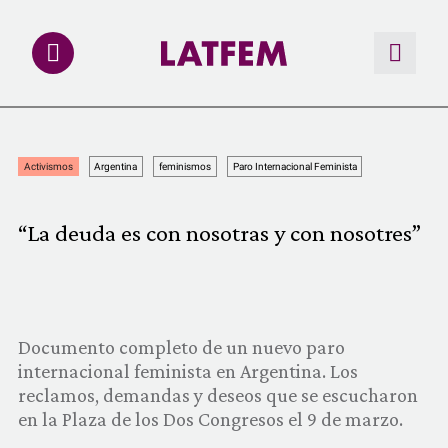
NOTAS
Activismos
Argentina
feminismos
Paro Internacional Feminista
INVESTIGACIONES
“La deuda es con nosotras y con nosotres”
MULTIMEDIA
REDACCIÓN ABIERTA
Documento completo de un nuevo paro
LATFEMLAB.
internacional feminista en Argentina. Los
reclamos, demandas y deseos que se escucharon
PRODUCTOS
en la Plaza de los Dos Congresos el 9 de marzo.