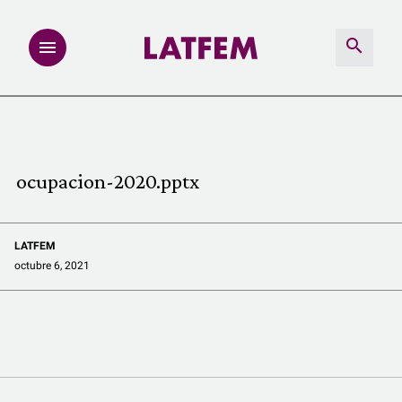
NOTAS
INVESTIGACIONES
ocupacion-2020.pptx
MULTIMEDIA
LATFEM
REDACCIÓN ABIERTA
octubre 6, 2021
LATFEMLAB.
PRODUCTOS