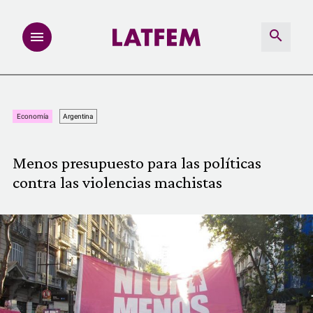
NOTAS
Economía
Argentina
INVESTIGACIONES
Menos presupuesto para las políticas
MULTIMEDIA
contra las violencias machistas
REDACCIÓN ABIERTA
LATFEMLAB.
PRODUCTOS