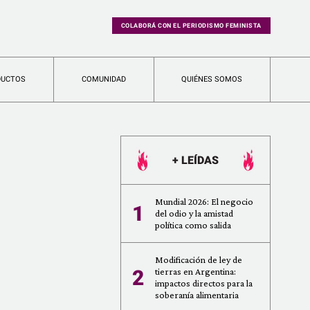
COLABORÁ CON EL PERIODISMO FEMINISTA
DUCTOS
COMUNIDAD
QUIÉNES SOMOS
+ LEÍDAS
Mundial 2026: El negocio
1
del odio y la amistad
política como salida
Modificación de ley de
2
tierras en Argentina:
impactos directos para la
soberanía alimentaria