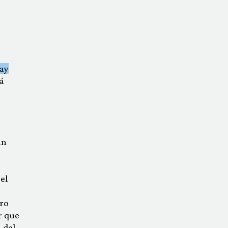
ay
rá
un
el
ero
r que
 del