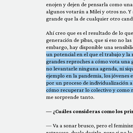
enojen y dejen de pensarla como una
algunos votarán a Milei y otros no. Y
grande que la de cualquier otro cand
Ahí creo que es el resultado de lo qu
generación de pibas, que si eso no la
embargo, hay disponible una sensibili
un potencial en el que el trabajo y la
grandes reproches a cómo vota una g
no levantarle ninguna agenda, ni siqu
ejemplo en la pandemia, los jóvenes e
por un proceso de individualización 
cómo recuperar lo colectivo y como r
me sorprende tanto.
— ¿Cuáles consideras como los prin
— Va a sonar brusco, pero el femini
retroceso, duele decirlo, pero si no 