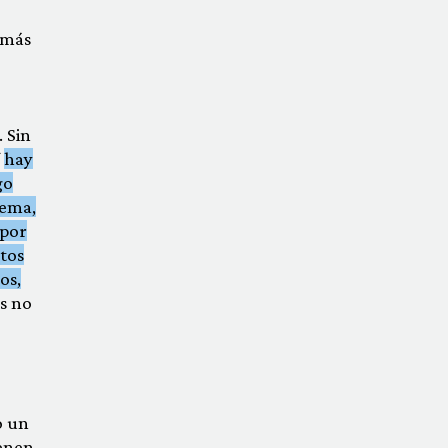
 más
 Sin
í
hay
go
lema,
 por
otos
os,
s no
o un
ienen