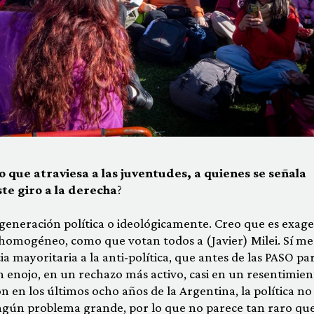
que atraviesa a las juventudes, a quienes se señala
te giro a la derecha
?
a generación política o ideológicamente. Creo que es exag
omogéneo, como que votan todos a (Javier) Milei. Sí me
mayoritaria a la anti-política, que antes de las PASO pa
en enojo, en un rechazo más activo, casi en un resentimien
n en los últimos ocho años de la Argentina, la política no
ngún problema grande, por lo que no parece tan raro que