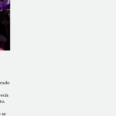
erado
recía
to.
 se