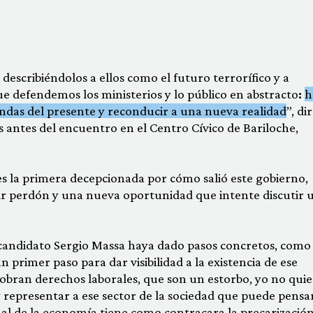
s describiéndolos a ellos como el futuro terrorífico y a
e defendemos los ministerios y lo público en abstracto
:
h
andas del presente y reconducir a una nueva realidad
”, di
antes del encuentro en el Centro Cívico de Bariloche,
 es la primera decepcionada por cómo salió este gobierno,
ir perdón y una nueva oportunidad que intente discutir 
l candidato Sergio Massa haya dado pasos concretos, como 
 primer paso para dar visibilidad a la existencia de ese
e sobran derechos laborales, que son un estorbo, yo no qui
y representar a ese sector de la sociedad que puede pensa
mal de la economía tiene como contracara la precarización