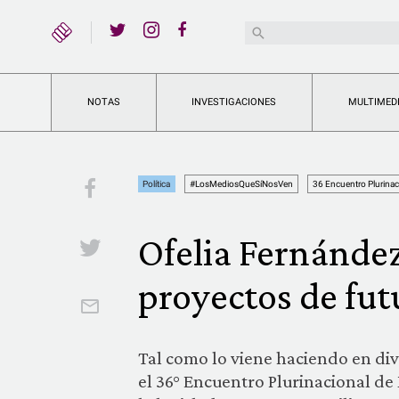
YouTube
Buscar:
Twitter
Instagram
Facebook
NOTAS
INVESTIGACIONES
MULTIMED
Facebook
Política
#LosMediosQueSíNosVen
36 Encuentro Plurinac
Ofelia Fernández
Twitter
proyectos de fut
Email
Tal como lo viene haciendo en dive
el 36° Encuentro Plurinacional de 