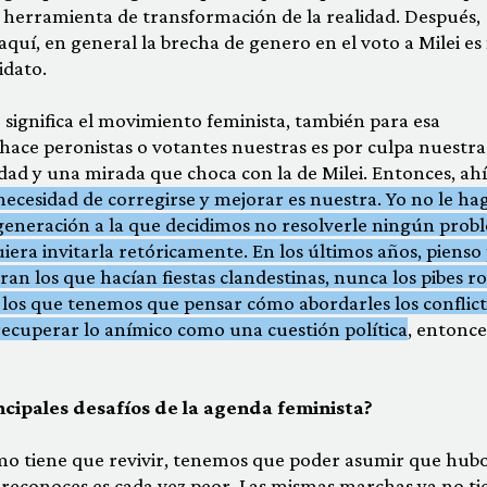
 herramienta de transformación de la realidad. Después,
 aquí, en general la brecha de genero en el voto a Milei es
idato.
e significa el movimiento feminista, también para esa
s hace peronistas o votantes nuestras es por culpa nuestra.
dad y una mirada que choca con la de Milei. Entonces, ah
 necesidad de corregirse y mejorar es nuestra. Yo no le ha
eneración a la que decidimos no resolverle ningún prob
iera invitarla retóricamente. En los últimos años, pienso
ran los que hacían fiestas clandestinas, nunca los pibes r
a los que tenemos que pensar cómo abordarles los conflict
ecuperar lo anímico como una cuestión política
, entonce
cipales desafíos de la agenda feminista?
smo tiene que revivir, tenemos que poder asumir que hub
lo reconoces es cada vez peor. Las mismas marchas ya no t