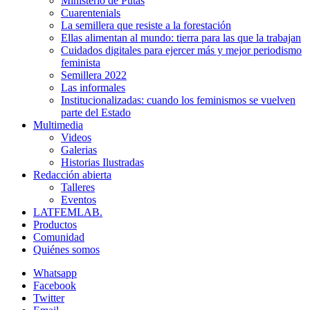
Ministerio de Putas
Cuarentenials
La semillera que resiste a la forestación
Ellas alimentan al mundo: tierra para las que la trabajan
Cuidados digitales para ejercer más y mejor periodismo
feminista
Semillera 2022
Las informales
Institucionalizadas: cuando los feminismos se vuelven
parte del Estado
Multimedia
Videos
Galerias
Historias Ilustradas
Redacción abierta
Talleres
Eventos
LATFEMLAB.
Productos
Comunidad
Quiénes somos
Whatsapp
Facebook
Twitter