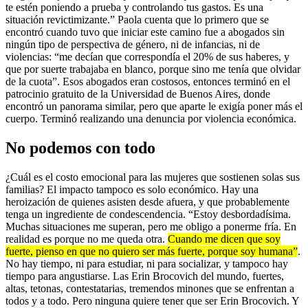
te estén poniendo a prueba y controlando tus gastos. Es una
situación revictimizante.” Paola cuenta que lo primero que se
encontró cuando tuvo que iniciar este camino fue a abogados sin
ningún tipo de perspectiva de género, ni de infancias, ni de
violencias: “me decían que correspondía el 20% de sus haberes, y
que por suerte trabajaba en blanco, porque sino me tenía que olvidar
de la cuota”. Esos abogados eran costosos, entonces terminó en el
patrocinio gratuito de la Universidad de Buenos Aires, donde
encontró un panorama similar, pero que aparte le exigía poner más el
cuerpo. Terminó realizando una denuncia por violencia económica.
No podemos con todo
¿Cuál es el costo emocional para las mujeres que sostienen solas sus
familias? El impacto tampoco es solo económico. Hay una
heroización de quienes asisten desde afuera, y que probablemente
tenga un ingrediente de condescendencia. “Estoy desbordadísima.
Muchas situaciones me superan, pero me obligo a ponerme fría. En
realidad es porque no me queda otra.
Cuando me dicen que soy
fuerte, pienso en que no quiero ser más fuerte, porque soy humana”
.
No hay tiempo, ni para estudiar, ni para socializar, y tampoco hay
tiempo para angustiarse. Las Erin Brocovich del mundo, fuertes,
altas, tetonas, contestatarias, tremendos minones que se enfrentan a
todos y a todo. Pero ninguna quiere tener que ser Erin Brocovich. Y