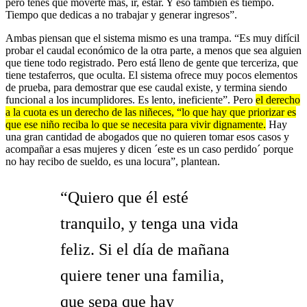
pero tenés que moverte más, ir, estar. Y eso también es tiempo.
Tiempo que dedicas a no trabajar y generar ingresos”.
Ambas piensan que el sistema mismo es una trampa. “Es muy difícil
probar el caudal económico de la otra parte, a menos que sea alguien
que tiene todo registrado. Pero está lleno de gente que terceriza, que
tiene testaferros, que oculta. El sistema ofrece muy pocos elementos
de prueba, para demostrar que ese caudal existe, y termina siendo
funcional a los incumplidores. Es lento, ineficiente”. Pero
el derecho
a la cuota es un derecho de las niñeces, “lo que hay que priorizar es
que ese niño reciba lo que se necesita para vivir dignamente.
Hay
una gran cantidad de abogados que no quieren tomar esos casos y
acompañar a esas mujeres y dicen ´este es un caso perdido´ porque
no hay recibo de sueldo, es una locura”, plantean.
“Quiero que él esté
tranquilo, y tenga una vida
feliz. Si el día de mañana
quiere tener una familia,
que sepa que hay