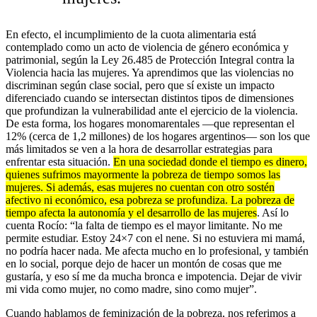
En efecto, el incumplimiento de la cuota alimentaria está
contemplado como un acto de violencia de género económica y
patrimonial, según la Ley 26.485 de Protección Integral contra la
Violencia hacia las mujeres. Ya aprendimos que las violencias no
discriminan según clase social, pero que sí existe un impacto
diferenciado cuando se intersectan distintos tipos de dimensiones
que profundizan la vulnerabilidad ante el ejercicio de la violencia.
De esta forma, los hogares monomarentales —que representan el
12% (cerca de 1,2 millones) de los hogares argentinos— son los que
más limitados se ven a la hora de desarrollar estrategias para
enfrentar esta situación.
En una sociedad donde el tiempo es dinero,
quienes sufrimos mayormente la pobreza de tiempo somos las
mujeres. Si además, esas mujeres no cuentan con otro sostén
afectivo ni económico, esa pobreza se profundiza. La pobreza de
tiempo afecta la autonomía y el desarrollo de las mujeres
. Así lo
cuenta Rocío: “la falta de tiempo es el mayor limitante. No me
permite estudiar. Estoy 24×7 con el nene. Si no estuviera mi mamá,
no podría hacer nada. Me afecta mucho en lo profesional, y también
en lo social, porque dejo de hacer un montón de cosas que me
gustaría, y eso sí me da mucha bronca e impotencia. Dejar de vivir
mi vida como mujer, no como madre, sino como mujer”.
Cuando hablamos de feminización de la pobreza, nos referimos a