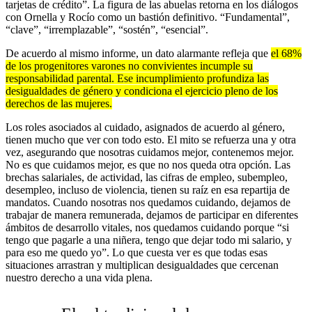
tarjetas de crédito”. La figura de las abuelas retorna en los diálogos
con Ornella y Rocío como un bastión definitivo. “Fundamental”,
“clave”, “irremplazable”, “sostén”, “esencial”.
De acuerdo al mismo informe, un dato alarmante refleja que
el 68%
de los progenitores varones no convivientes incumple su
responsabilidad parental. Ese incumplimiento profundiza las
desigualdades de género y condiciona el ejercicio pleno de los
derechos de las mujeres.
Los roles asociados al cuidado, asignados de acuerdo al género,
tienen mucho que ver con todo esto. El mito se refuerza una y otra
vez, asegurando que nosotras cuidamos mejor, contenemos mejor.
No es que cuidamos mejor, es que no nos queda otra opción. Las
brechas salariales, de actividad, las cifras de empleo, subempleo,
desempleo, incluso de violencia, tienen su raíz en esa repartija de
mandatos. Cuando nosotras nos quedamos cuidando, dejamos de
trabajar de manera remunerada, dejamos de participar en diferentes
ámbitos de desarrollo vitales, nos quedamos cuidando porque “si
tengo que pagarle a una niñera, tengo que dejar todo mi salario, y
para eso me quedo yo”. Lo que cuesta ver es que todas esas
situaciones arrastran y multiplican desigualdades que cercenan
nuestro derecho a una vida plena.