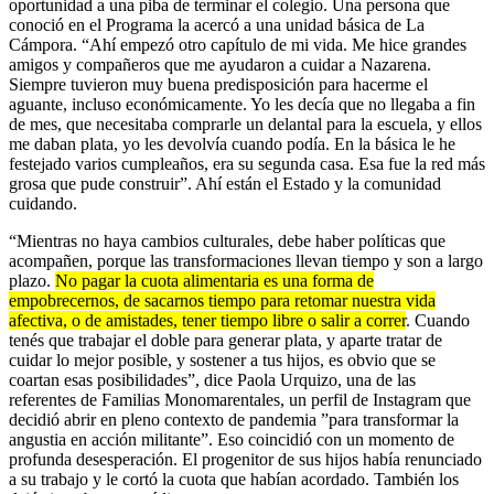
oportunidad a una piba de terminar el colegio. Una persona que
conoció en el Programa la acercó a una unidad básica de La
Cámpora. “Ahí empezó otro capítulo de mi vida. Me hice grandes
amigos y compañeros que me ayudaron a cuidar a Nazarena.
Siempre tuvieron muy buena predisposición para hacerme el
aguante, incluso económicamente. Yo les decía que no llegaba a fin
de mes, que necesitaba comprarle un delantal para la escuela, y ellos
me daban plata, yo les devolvía cuando podía. En la básica le he
festejado varios cumpleaños, era su segunda casa. Esa fue la red más
grosa que pude construir”. Ahí están el Estado y la comunidad
cuidando.
“Mientras no haya cambios culturales, debe haber políticas que
acompañen, porque las transformaciones llevan tiempo y son a largo
plazo.
No pagar la cuota alimentaria es una forma de
empobrecernos, de sacarnos tiempo para retomar nuestra vida
afectiva, o de amistades, tener tiempo libre o salir a correr
. Cuando
tenés que trabajar el doble para generar plata, y aparte tratar de
cuidar lo mejor posible, y sostener a tus hijos, es obvio que se
coartan esas posibilidades”, dice Paola Urquizo, una de las
referentes de Familias Monomarentales, un perfil de Instagram que
decidió abrir en pleno contexto de pandemia ”para transformar la
angustia en acción militante”. Eso coincidió con un momento de
profunda desesperación. El progenitor de sus hijos había renunciado
a su trabajo y le cortó la cuota que habían acordado. También los