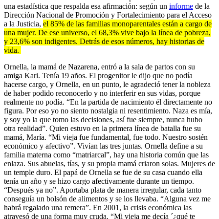
una estadística que respalda esa afirmación: según un
informe
de la
Dirección Nacional de Promoción y Fortalecimiento para el Acceso
a la Justicia,
el 85% de las familias monoparentales están a cargo de
una mujer. De ese universo, el 68,3% vive bajo la línea de pobreza,
y 23,6% son indigentes. Detrás de esos números, hay historias de
vida.
Ornella, la mamá de Nazarena, entró a la sala de partos con su
amiga Kari. Tenía 19 años. El progenitor le dijo que no podía
hacerse cargo, y Ornella, en un punto, le agradeció tener la nobleza
de haber podido reconocerlo y no interferir en sus vidas, porque
realmente no podía. “En la partida de nacimiento él directamente no
figura. Por eso yo no siento nostalgia ni resentimiento. Naza es mía,
y soy yo la que tomo las decisiones, así fue siempre, nunca hubo
otra realidad”. Quien estuvo en la primera línea de batalla fue su
mamá, María. “Mi vieja fue fundamental, fue todo. Nuestro sostén
económico y afectivo”. Vivían las tres juntas. Ornella define a su
familia materna como “matriarcal”, hay una historia común que las
enlaza. Sus abuelas, tías, y su propia mamá criaron solas. Mujeres de
un temple duro. El papá de Ornella se fue de su casa cuando ella
tenía un año y se hizo cargo afectivamente durante un tiempo.
“Después ya no”. Aportaba plata de manera irregular, cada tanto
conseguía un bolsón de alimentos y se los llevaba. “Alguna vez me
habrá regalado una remera”. En 2001, la crisis económica las
atravesó de una forma muy cruda. “Mi vieja me decía ´¿qué te