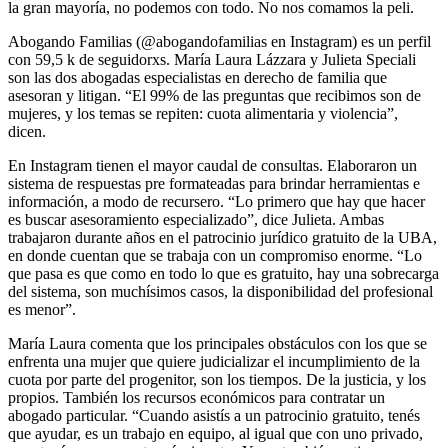
la gran mayoría, no podemos con todo. No nos comamos la peli.
Abogando Familias (@abogandofamilias en Instagram) es un perfil
con 59,5 k de seguidorxs. María Laura Lázzara y Julieta Speciali
son las dos abogadas especialistas en derecho de familia que
asesoran y litigan. “El 99% de las preguntas que recibimos son de
mujeres, y los temas se repiten: cuota alimentaria y violencia”,
dicen.
En Instagram tienen el mayor caudal de consultas. Elaboraron un
sistema de respuestas pre formateadas para brindar herramientas e
información, a modo de recursero. “Lo primero que hay que hacer
es buscar asesoramiento especializado”, dice Julieta. Ambas
trabajaron durante años en el patrocinio jurídico gratuito de la UBA,
en donde cuentan que se trabaja con un compromiso enorme. “Lo
que pasa es que como en todo lo que es gratuito, hay una sobrecarga
del sistema, son muchísimos casos, la disponibilidad del profesional
es menor”.
María Laura comenta que los principales obstáculos con los que se
enfrenta una mujer que quiere judicializar el incumplimiento de la
cuota por parte del progenitor, son los tiempos. De la justicia, y los
propios. También los recursos económicos para contratar un
abogado particular. “Cuando asistís a un patrocinio gratuito, tenés
que ayudar, es un trabajo en equipo, al igual que con uno privado,