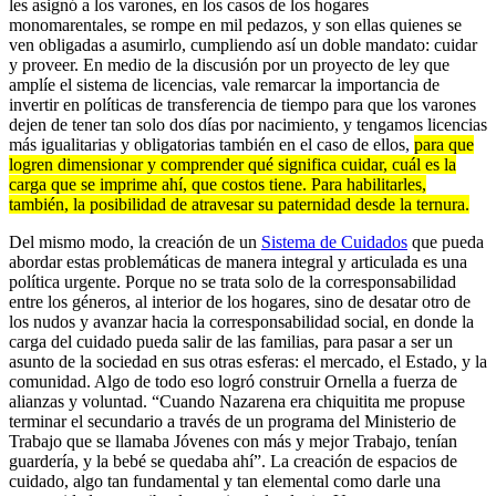
les asignó a los varones, en los casos de los hogares
monomarentales, se rompe en mil pedazos, y son ellas quienes se
ven obligadas a asumirlo, cumpliendo así un doble mandato: cuidar
y proveer. En medio de la discusión por un proyecto de ley que
amplíe el sistema de licencias, vale remarcar la importancia de
invertir en políticas de transferencia de tiempo para que los varones
dejen de tener tan solo dos días por nacimiento, y tengamos licencias
más igualitarias y obligatorias también en el caso de ellos,
para que
logren dimensionar y comprender qué significa cuidar, cuál es la
carga que se imprime ahí, que costos tiene. Para habilitarles,
también, la posibilidad de atravesar su paternidad desde la ternura.
Del mismo modo, la creación de un
Sistema de Cuidados
que pueda
abordar estas problemáticas de manera integral y articulada es una
política urgente. Porque no se trata solo de la corresponsabilidad
entre los géneros, al interior de los hogares, sino de desatar otro de
los nudos y avanzar hacia la corresponsabilidad social, en donde la
carga del cuidado pueda salir de las familias, para pasar a ser un
asunto de la sociedad en sus otras esferas: el mercado, el Estado, y la
comunidad. Algo de todo eso logró construir Ornella a fuerza de
alianzas y voluntad. “Cuando Nazarena era chiquitita me propuse
terminar el secundario a través de un programa del Ministerio de
Trabajo que se llamaba Jóvenes con más y mejor Trabajo, tenían
guardería, y la bebé se quedaba ahí”. La creación de espacios de
cuidado, algo tan fundamental y tan elemental como darle una