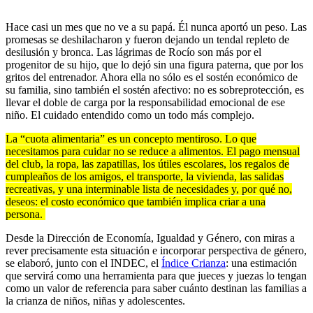
Hace casi un mes que no ve a su papá. Él nunca aportó un peso. Las
promesas se deshilacharon y fueron dejando un tendal repleto de
desilusión y bronca. Las lágrimas de Rocío son más por el
progenitor de su hijo, que lo dejó sin una figura paterna, que por los
gritos del entrenador. Ahora ella no sólo es el sostén económico de
su familia, sino también el sostén afectivo: no es sobreprotección, es
llevar el doble de carga por la responsabilidad emocional de ese
niño. El cuidado entendido como un todo más complejo.
La “cuota alimentaria” es un concepto mentiroso. Lo que
necesitamos para cuidar no se reduce a alimentos. El pago mensual
del club, la ropa, las zapatillas, los útiles escolares, los regalos de
cumpleaños de los amigos, el transporte, la vivienda, las salidas
recreativas, y una interminable lista de necesidades y, por qué no,
deseos: el costo económico que también implica criar a una
persona.
Desde la Dirección de Economía, Igualdad y Género, con miras a
rever precisamente esta situación e incorporar perspectiva de género,
se elaboró, junto con el INDEC, el
Índice Crianza
: una estimación
que servirá como una herramienta para que jueces y juezas lo tengan
como un valor de referencia para saber cuánto destinan las familias a
la crianza de niños, niñas y adolescentes.