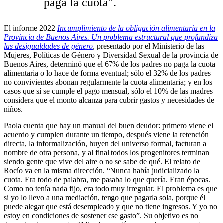
pagá la cuota”.
El informe 2022
Incumplimiento de la obligación alimentaria en la
Provincia de Buenos Aires. Un problema estructural que profundiza
las desigualdades de género
, presentado por el Ministerio de las
Mujeres, Políticas de Género y Diversidad Sexual de la provincia de
Buenos Aires, determinó que el 67% de los padres no paga la cuota
alimentaria o lo hace de forma eventual; sólo el 32% de los padres
no convivientes abonan regularmente la cuota alimentaria; y en los
casos que sí se cumple el pago mensual, sólo el 10% de las madres
considera que el monto alcanza para cubrir gastos y necesidades de
niños.
Paola cuenta que hay un manual del buen deudor: primero viene el
acuerdo y cumplen durante un tiempo, después viene la retención
directa, la informalización, huyen del universo formal, facturan a
nombre de otra persona, y al final todos los progenitores terminan
siendo gente que vive del aire o no se sabe de qué. El relato de
Rocío va en la misma dirección. “Nunca había judicializado la
cuota. Era todo de palabra, me pasaba lo que quería. Eran épocas.
Como no tenía nada fijo, era todo muy irregular. El problema es que
si yo lo llevo a una mediación, tengo que pagarla sola, porque él
puede alegar que está desempleado y que no tiene ingresos. Y yo no
estoy en condiciones de sostener ese gasto”. Su objetivo es no