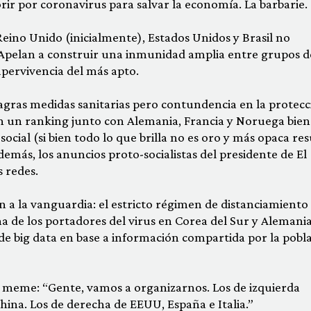
ir por coronavirus para salvar la economía. La barbarie.
 Reino Unido (inicialmente), Estados Unidos y Brasil no
 Apelan a construir una inmunidad amplia entre grupos d
upervivencia del más apto.
gras medidas sanitarias pero contundencia en la protecc
n un ranking junto con Alemania, Francia y Noruega bien
ocial (si bien todo lo que brilla no es oro y más opaca res
demás, los anuncios proto-socialistas del presidente de El
 redes.
n a la vanguardia: el estricto régimen de distanciamiento
na de los portadores del virus en Corea del Sur y Alemania
de big data en base a información compartida por la pobl
meme: “Gente, vamos a organizarnos. Los de izquierda
hina. Los de derecha de EEUU, España e Italia.”