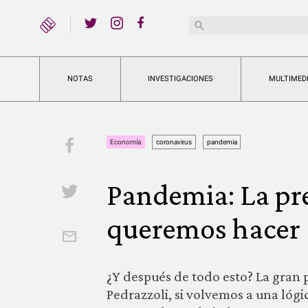
YouTube
Buscar:
Twitter
Instagram
Facebook
NOTAS
INVESTIGACIONES
MULTIMED
Facebook
Economía
coronavirus
pandemia
Pandemia: La pr
Twitter
queremos hacer
Email
¿Y después de todo esto? La gran 
Pedrazzoli, si volvemos a una lógi