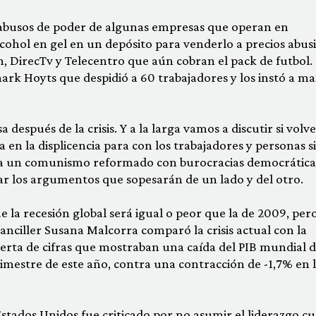
abusos de poder de algunas empresas que operan en
cohol en gel en un depósito para venderlo a precios abus
ón, DirecTv y Telecentro que aún cobran el pack de futbol.
ark Hoyts que despidió a 60 trabajadores y los instó a m
después de la crisis. Y a la larga vamos a discutir si vol
 en la displicencia para con los trabajadores y personas s
a un comunismo reformado con burocracias democrática
r los argumentos que sopesarán de un lado y del otro.
ue la recesión global será igual o peor que la de 2009, per
 canciller Susana Malcorra comparó la crisis actual con la
lerta de cifras que mostraban una caída del PIB mundial 
imestre de este año, contra una contracción de -1,7% en 
Estados Unidos fue criticado por no asumir el liderazgo c