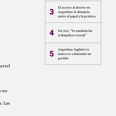
El acceso al aborto en
3
Argentina: la distancia
entre el papel y la práctica
4
Six Sex: "Yo también fui
trabajadora sexual"
Argentina-Inglaterra
5
nunca es solamente un
partido
artel
o no
. Las