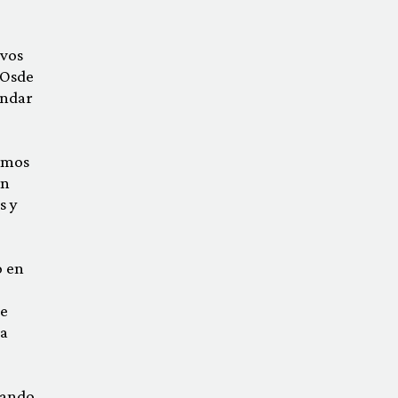
ivos
 Osde
andar
vemos
in
s y
o en
de
la
uando