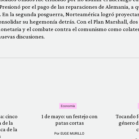
Presionó por el pago de las reparaciones de Alemania, a q
 En la segunda posguerra, Norteamérica logró proyecta
consolidar su hegemonía detrás. Con el Plan Marshall, dos
 monetaria y el combate contra el comunismo como colate
nuevas discusiones.
Economía
a: cinco
1 de mayo: un festejo con
Tocando f
 de la
patas cortas
género d
ca de la
c
Por
EUGE MURILLO
a