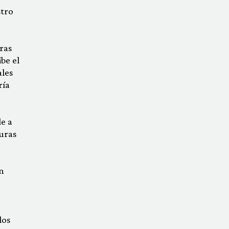
stro
ras
be el
ales
ría
de a
uras
n
o
los