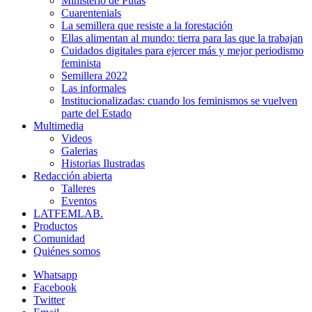
Ministerio de Putas
Cuarentenials
La semillera que resiste a la forestación
Ellas alimentan al mundo: tierra para las que la trabajan
Cuidados digitales para ejercer más y mejor periodismo
feminista
Semillera 2022
Las informales
Institucionalizadas: cuando los feminismos se vuelven
parte del Estado
Multimedia
Videos
Galerias
Historias Ilustradas
Redacción abierta
Talleres
Eventos
LATFEMLAB.
Productos
Comunidad
Quiénes somos
Whatsapp
Facebook
Twitter