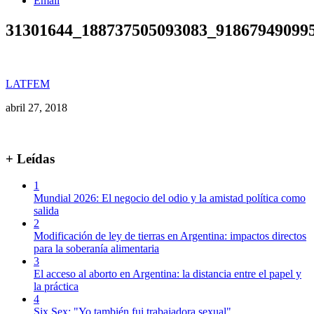
Email
31301644_188737505093083_91867949099
LATFEM
abril 27, 2018
+ Leídas
1
Mundial 2026: El negocio del odio y la amistad política como
salida
2
Modificación de ley de tierras en Argentina: impactos directos
para la soberanía alimentaria
3
El acceso al aborto en Argentina: la distancia entre el papel y
la práctica
4
Six Sex: "Yo también fui trabajadora sexual"