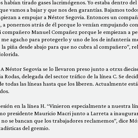
 habían tirado gases lacrimógenos. Yo estaba dentro del
 que vamos a bajar y que nos den garantías. Bajamos todos
piezan a empujar a Néstor Segovia. Entonces un compa
, a ponernos atrás de él porque lo venían empujando con
a mi compañero Manuel Compañez porque le empiezan a p
yo me agacho para protegerlo y uno de los de infantería m
a la piña desde abajo para que no cubra al compañero”, re
dolorida.
 A Néstor Segovia se lo llevaron preso junto a otrxs diecisé
Rodas, delegada del sector tráfico de la línea C. Se decid
 todas las líneas hasta que los liberen. Actualmente est
dos.
esión en la línea H. “Vinieron especialmente a nuestra lí
mo presidente Mauricio Macri junto a Larreta a inaugura
es no se bancan que los trabajadores reclamemos”, dice Mó
tadísticas del gremio.