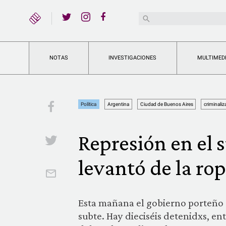
YouTube
Buscar:
Twitter
Instagram
Facebook
NOTAS
INVESTIGACIONES
MULTIMED
Facebook
Política
Argentina
Ciudad de Buenos Aires
criminaliz
Represión en el 
Twitter
levantó de la ro
Email
Esta mañana el gobierno porteño 
subte. Hay dieciséis detenidxs, en