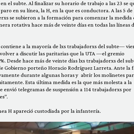
n el subte. Al finalizar su horario de trabajo a las 23 se 
ro en su línea, la H, en la que es conductora. A las 5 de 
xs se subieron a la formación para comenzar la medida 
era rotativa hace más de veinte días en todas las líneas 
ontiene a la mayoría de lxs trabajadorxs del subte— vie
olver a discutir las paritarias que la UTA —el gremio
. Desde hace más de veinte días lxs trabajadorxs del sub
 de Gobierno porteño Horacio Rodríguez Larreta. Ante la f
ivamente durante algunas horas y abrír los molinetes pa
uitamente. Esta última medida es la que más molesta a la
 envió telegramas de suspensión a 114 trabajadorxs por
es”.
nea H apareció custodiada por la infantería.