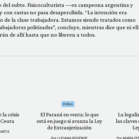
 del subte. Fisicoculturista —ex campeona argentina y
on rastas no pasa desapercibida. “La intención era
o de la clase trabajadora. Estamos siendo tratados como
abajadorxs politizadxs”, concluye, mientras dice que ni ella
n de allí hasta que no liberen a todos.
Política
 la crisis
El Paraná en venta: lo que
La legali
 Ceuta
está en juego si avanza la Ley
las claves
de Extranjerización
Le
BARTA
Por
LUCIANA ROSENDE
Por
MARÍA FE