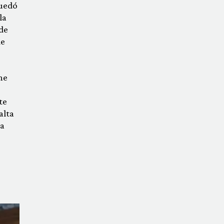
quedó
la
de
de
ne
te
alta
ra