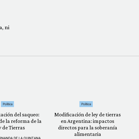
, ni
Política
Política
zación del saqueo:
Modificación de ley de tierras
 de la reforma de la
en Argentina: impactos
y de Tierras
directos para la soberanía
alimentaria
RNANDA DE LA QUINTANA