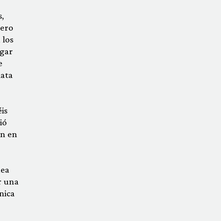
,
ñero
 los
egar
e
lata
is
ió
án en
nea
r una
nica