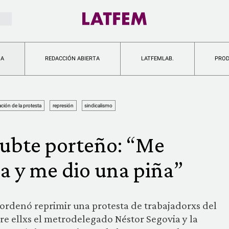
IA
REDACCIÓN ABIERTA
LATFEMLAB.
PRO
ación de la protesta
represión
sindicalismo
subte porteño: “Me
pa y me dio una piña”
ordenó reprimir una protesta de trabajadorxs del
tre ellxs el metrodelegado Néstor Segovia y la