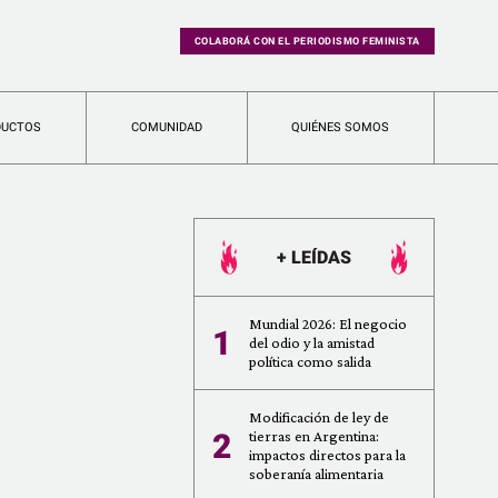
COLABORÁ CON EL PERIODISMO FEMINISTA
DUCTOS
COMUNIDAD
QUIÉNES SOMOS
+ LEÍDAS
Mundial 2026: El negocio
1
del odio y la amistad
política como salida
Modificación de ley de
2
tierras en Argentina:
impactos directos para la
soberanía alimentaria