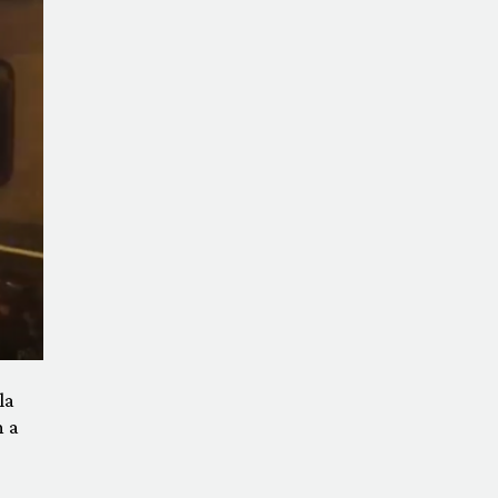
la
n a