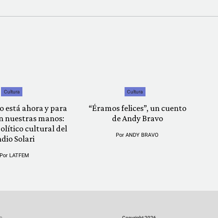
Cultura
Cultura
o está ahora y para
“Éramos felices”, un cuento
n nuestras manos:
de Andy Bravo
olítico cultural del
Por
ANDY BRAVO
ndio Solari
Por
LATFEM
Copyright 2026.