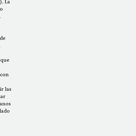
). La
no
.
 de
u
 que
 con
r las
sar
manos
elado