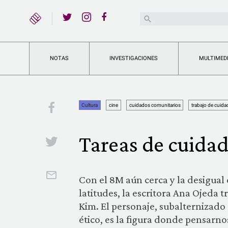
YouTube
Buscar:
Twitter
Instagram
Facebook
NOTAS
INVESTIGACIONES
MULTIMED
Facebook
Cultura
cine
cuidados comunitarios
trabajo de cuid
Tareas de cuidad
Twitter
Email
Con el 8M aún cerca y la desigual 
latitudes, la escritora Ana Ojeda t
Kim. El personaje, subalternizado 
ético, es la figura donde pensarno