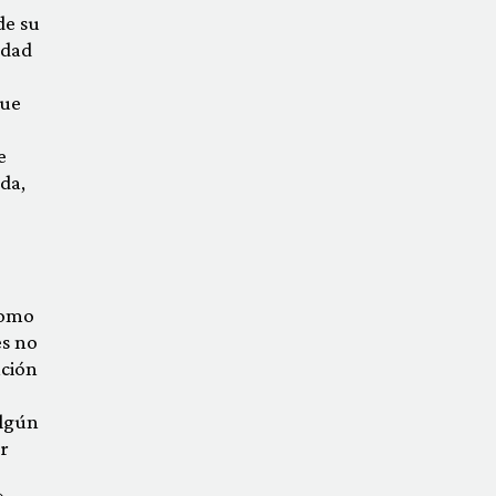
de su
idad
que
e
da,
como
es no
ación
algún
r