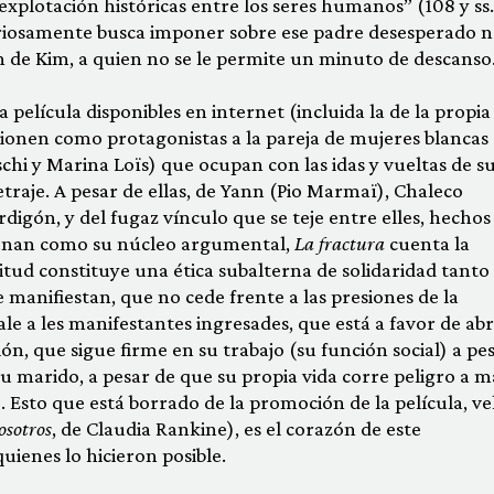
explotación históricas entre los seres humanos” (108 y ss.
ariosamente busca imponer sobre ese padre desesperado 
n de Kim, a quien no se le permite un minuto de descanso
a película disponibles en internet (incluida la de la propia
onen como protagonistas a la pareja de mujeres blancas
hi y Marina Loïs) que ocupan con las idas y vueltas de s
traje. A pesar de ellas, de Yann (Pio Marmaï), Chaleco
digón, y del fugaz vínculo que se teje entre elles, hechos
ionan como su núcleo argumental,
La fractura
cuenta la
itud constituye una ética subalterna de solidaridad tanto
manifiestan, que no cede frente a las presiones de la
le a les manifestantes ingresades, que está a favor de abri
ón, que sigue firme en su trabajo (su función social) a pe
u marido, a pesar de que su propia vida corre peligro a 
. Esto que está borrado de la promoción de la película, v
osotros
, de Claudia Rankine), es el corazón de este
uienes lo hicieron posible.