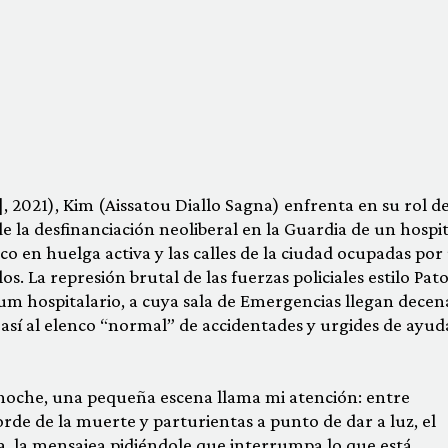
], 2021), Kim (Aissatou Diallo Sagna) enfrenta en su rol d
e la desfinanciación neoliberal en la Guardia de un hospit
co en huelga activa y las calles de la ciudad ocupadas por
s. La represión brutal de las fuerzas policiales estilo Pat
 hospitalario, a cuya sala de Emergencias llegan decen
así al elenco “normal” de accidentades y urgides de ayud
 noche, una pequeña escena llama mi atención: entre
orde de la muerte y parturientas a punto de dar a luz, el
a, la mensajea pidiéndole que interrumpa lo que está