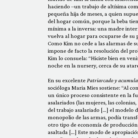
haciendo –un trabajo de altísima comp
pequeña hija de meses, a quien supue
del hogar común, porque la beba tiene
mínima a la inversa: una madre inter
vuelva al hogar para ocuparse de su p
Como Kim no cede a las alarmas de su
impone de facto la resolución del prob
Kim lo consuela: “Hiciste bien en veni
noche en la nursery, cerca de su ata
En su excelente
Patriarcado y acumula
socióloga Maria Mies sostiene: “Al co
un único proceso consistente en la fus
asalariados (las mujeres, las colonias
del trabajo asalariado […] el modelo
monopolio de las armas, podía trans
otro tipo de economía de producció
asaltada […] Este modo de apropiació