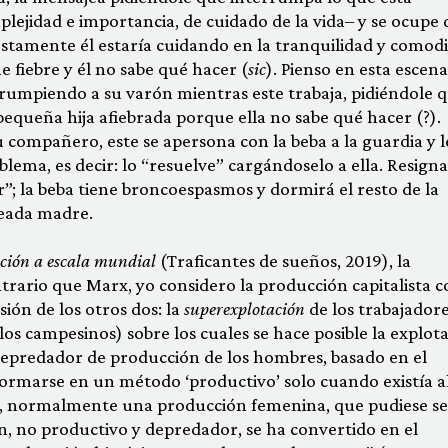
lejidad e importancia, de cuidado de la vida– y se ocupe 
stamente él estaría cuidando en la tranquilidad y comod
 fiebre y él no sabe qué hacer (
sic
). Pienso en esta escena
rumpiendo a su varón mientras este trabaja, pidiéndole 
equeña hija afiebrada porque ella no sabe qué hacer (?).
 compañero, este se apersona con la beba a la guardia y l
lema, es decir: lo “resuelve” cargándoselo a ella. Resigna
r”; la beba tiene broncoespasmos y dormirá el resto de la
reada madre.
ción a escala mundial
(Traficantes de sueños, 2019), la
ntrario que Marx, yo considero la producción capitalista 
ión de los otros dos: la
superexplotación
de los trabajador
, los campesinos) sobre los cuales se hace posible la explot
 depredador de producción de los hombres, basado en el
formarse en un método ‘productivo’ solo cuando existía 
n, normalmente una producción femenina, que pudiese se
n, no productivo y depredador, se ha convertido en el