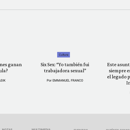
Cultura
iénes ganan
Six Sex: “Yo también fui
Este asunt
ula?
trabajadora sexual”
siempre e
el legado p
ASIK
Por
EMMANUEL FRANCO
I
NOTAS
MULTIMEDIA