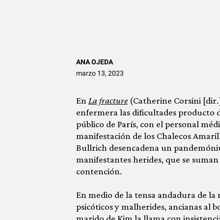
ANA OJEDA
marzo 13, 2023
En
La fracture
(Catherine Corsini [dir.
enfermera las dificultades producto d
público de París, con el personal médi
manifestación de los Chalecos Amarillo
Bullrich desencadena un pandemónium
manifestantes herides, que se suman 
contención.
En medio de la tensa andadura de la
psicóticos y malherides, ancianas al b
marido de Kim la llama con insistenci