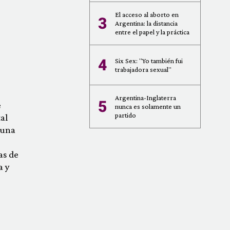
El acceso al aborto en
3
Argentina: la distancia
entre el papel y la práctica
4
Six Sex: "Yo también fui
trabajadora sexual"
Argentina-Inglaterra
5
e
nunca es solamente un
partido
al
 una
o
as de
a y