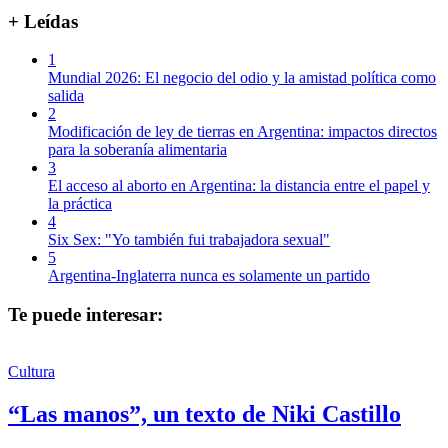
+ Leídas
1
Mundial 2026: El negocio del odio y la amistad política como
salida
2
Modificación de ley de tierras en Argentina: impactos directos
para la soberanía alimentaria
3
El acceso al aborto en Argentina: la distancia entre el papel y
la práctica
4
Six Sex: "Yo también fui trabajadora sexual"
5
Argentina-Inglaterra nunca es solamente un partido
Te puede interesar:
Cultura
“Las manos”, un texto de Niki Castillo