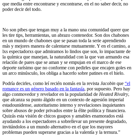
que media entre encontrarse y encontrarse, en el no saber decir, no
poder decir del todo.
No son pibes que tengan muy a la mano una comunidad queer que
les tire tips, herramientas, un abrazo contenedor. Son dos chabones
en un mundo de chabones que se pasan toda la serie aprendiendo
más y mejores manera de calentarse mutuamente. Y en el camino, a
lxs espectadorxs que admiramos lo lindos que son, lo impactante de
la química que manejan, la naturalidad con la que van armando esa
relación de pares que se aman y se empujan en el marco de ese
deporte rarísimo que no conforme con pedirles que encajen goles en
un arco minúsculo, los obliga a hacerlo sobre patines en el hielo.
Podría decirles, como leí recién nomás en la revista
Jacobin
que
“el
romance es un género basado en la fantasía
, por supuesto. Pero hay
algo conmovedor y revelador en la popularidad de
Heated Rivalry
,
que alcanza su punto álgido en un contexto de agresión imperial
estadounidense, autoritarismo interno y revelaciones inquietantes
sobre abusos de poder privados entre la élite política y financiera.
Quizás esta visión de chicos guapos y amables enamorados está
ayudando a los espectadores a sobrellevar un presente degradado,
invitándolos a un mundo alternativo en el que los mayores
problemas pueden superarse gracias a la valentía y la ternura.”