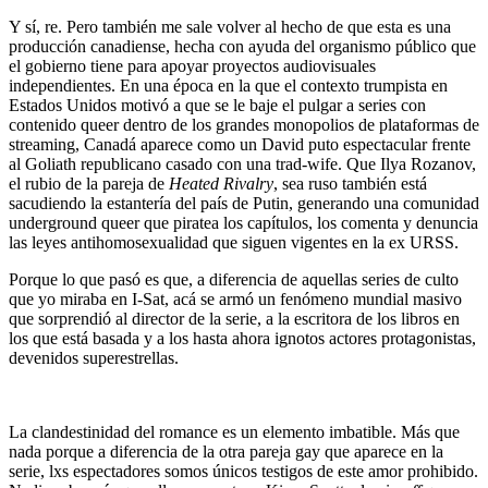
Y sí, re. Pero también me sale volver al hecho de que esta es una
producción canadiense, hecha con ayuda del organismo público que
el gobierno tiene para apoyar proyectos audiovisuales
independientes. En una época en la que el contexto trumpista en
Estados Unidos motivó a que se le baje el pulgar a series con
contenido queer dentro de los grandes monopolios de plataformas de
streaming, Canadá aparece como un David puto espectacular frente
al Goliath republicano casado con una trad-wife. Que Ilya Rozanov,
el rubio de la pareja de
Heated Rivalry
, sea ruso también está
sacudiendo la estantería del país de Putin, generando una comunidad
underground queer que piratea los capítulos, los comenta y denuncia
las leyes antihomosexualidad que siguen vigentes en la ex URSS.
Porque lo que pasó es que, a diferencia de aquellas series de culto
que yo miraba en I-Sat, acá se armó un fenómeno mundial masivo
que sorprendió al director de la serie, a la escritora de los libros en
los que está basada y a los hasta ahora ignotos actores protagonistas,
devenidos superestrellas.
La clandestinidad del romance es un elemento imbatible. Más que
nada porque a diferencia de la otra pareja gay que aparece en la
serie, lxs espectadores somos únicos testigos de este amor prohibido.