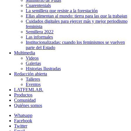
Ministerio de Putas
Cuarentenials
La semillera que resiste a la forestación
Ellas alimentan al mundo: tierra para las que la trabajan
Cuidados digitales para ejercer más y mejor periodismo
feminista
Semillera 2022
Las informales
Institucionalizadas: cuando los feminismos se vuelven
parte del Estado
Multimedia
Videos
Galerias
Historias Ilustradas
Redacción abierta
Talleres
Eventos
LATFEMLAB.
Productos
Comunidad
Quiénes somos
Whatsapp
Facebook
Twitter