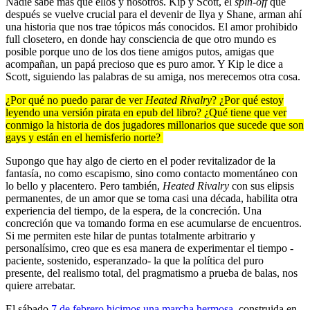
Nadie sabe más que ellos y nosotros. Kip y Scott, el
spin-off
que
después se vuelve crucial para el devenir de Ilya y Shane, arman ahí
una historia que nos trae tópicos más conocidos. El amor prohibido
full closetero, en donde hay consciencia de que otro mundo es
posible porque uno de los dos tiene amigos putos, amigas que
acompañan, un papá precioso que es puro amor. Y Kip le dice a
Scott, siguiendo las palabras de su amiga, nos merecemos otra cosa.
¿Por qué no puedo parar de ver
Heated Rivalry
? ¿Por qué estoy
leyendo una versión pirata en epub del libro? ¿Qué tiene que ver
conmigo la historia de dos jugadores millonarios que sucede que son
gays y están en el hemisferio norte?
Supongo que hay algo de cierto en el poder revitalizador de la
fantasía, no como escapismo, sino como contacto momentáneo con
lo bello y placentero. Pero también,
Heated Rivalry
con sus elipsis
permanentes, de un amor que se toma casi una década, habilita otra
experiencia del tiempo, de la espera, de la concreción. Una
concreción que va tomando forma en ese acumularse de encuentros.
Si me permiten este hilar de puntas totalmente arbitrario y
personalísimo, creo que es esa manera de experimentar el tiempo -
paciente, sostenido, esperanzado- la que la política del puro
presente, del realismo total, del pragmatismo a prueba de balas, nos
quiere arrebatar.
El sábado
7 de febrero hicimos una marcha hermosa
, construida en