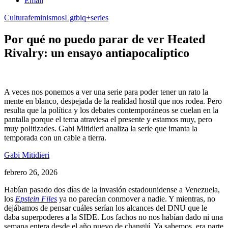
Email
Cultura
feminismos
Lgtbiq+
series
Por qué no puedo parar de ver Heated
Rivalry: un ensayo antiapocalíptico
A veces nos ponemos a ver una serie para poder tener un rato la
mente en blanco, despejada de la realidad hostil que nos rodea. Pero
resulta que la política y los debates contemporáneos se cuelan en la
pantalla porque el tema atraviesa el presente y estamos muy, pero
muy politizades. Gabi Mitidieri analiza la serie que imanta la
temporada con un cable a tierra.
Gabi Mitidieri
febrero 26, 2026
Habían pasado dos días de la invasión estadounidense a Venezuela,
los
Epstein Files
ya no parecían conmover a nadie. Y mientras, no
dejábamos de pensar cuáles serían los alcances del DNU que le
daba superpoderes a la SIDE. Los fachos no nos habían dado ni una
semana entera desde el año nuevo de changüí. Ya sabemos, era parte