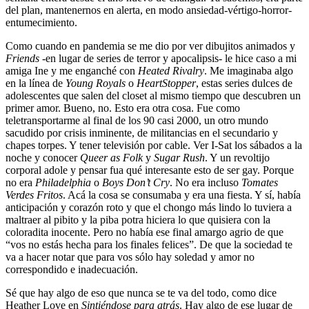
del plan, mantenernos en alerta, en modo ansiedad-vértigo-horror-
entumecimiento.
Como cuando en pandemia se me dio por ver dibujitos animados y
Friends
-en lugar de series de terror y apocalipsis- le hice caso a mi
amiga Ine y me enganché con
Heated Rivalry
. Me imaginaba algo
en la línea de
Young Royals
o
HeartStopper
, estas series dulces de
adolescentes que salen del closet al mismo tiempo que descubren un
primer amor. Bueno, no. Esto era otra cosa. Fue como
teletransportarme al final de los 90 casi 2000, un otro mundo
sacudido por crisis inminente, de militancias en el secundario y
chapes torpes. Y tener televisión por cable. Ver I-Sat los sábados a la
noche y conocer
Queer as Folk
y
Sugar Rush
. Y un revoltijo
corporal adole y pensar fua qué interesante esto de ser gay. Porque
no era
Philadelphia
o
Boys Don’t Cry
. No era incluso
Tomates
Verdes Fritos
. Acá la cosa se consumaba y era una fiesta. Y sí, había
anticipación y corazón roto y que el chongo más lindo lo tuviera a
maltraer al pibito y la piba potra hiciera lo que quisiera con la
coloradita inocente. Pero no había ese final amargo agrio de que
“vos no estás hecha para los finales felices”. De que la sociedad te
va a hacer notar que para vos sólo hay soledad y amor no
correspondido e inadecuación.
Sé que hay algo de eso que nunca se te va del todo, como dice
Heather Love en
Sintiéndose para atrás
. Hay algo de ese lugar de