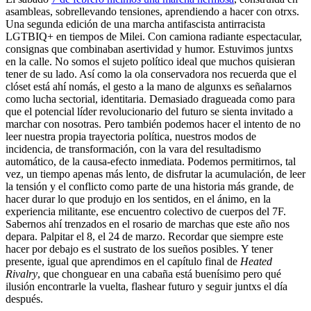
asambleas, sobrellevando tensiones, aprendiendo a hacer con otrxs.
Una segunda edición de una marcha antifascista antirracista
LGTBIQ+ en tiempos de Milei. Con camiona radiante espectacular,
consignas que combinaban asertividad y humor. Estuvimos juntxs
en la calle. No somos el sujeto político ideal que muchos quisieran
tener de su lado. Así como la ola conservadora nos recuerda que el
clóset está ahí nomás, el gesto a la mano de algunxs es señalarnos
como lucha sectorial, identitaria. Demasiado dragueada como para
que el potencial líder revolucionario del futuro se sienta invitado a
marchar con nosotras. Pero también podemos hacer el intento de no
leer nuestra propia trayectoria política, nuestros modos de
incidencia, de transformación, con la vara del resultadismo
automático, de la causa-efecto inmediata. Podemos permitirnos, tal
vez, un tiempo apenas más lento, de disfrutar la acumulación, de leer
la tensión y el conflicto como parte de una historia más grande, de
hacer durar lo que produjo en los sentidos, en el ánimo, en la
experiencia militante, ese encuentro colectivo de cuerpos del 7F.
Sabernos ahí trenzados en el rosario de marchas que este año nos
depara. Palpitar el 8, el 24 de marzo. Recordar que siempre este
hacer por debajo es el sustrato de los sueños posibles. Y tener
presente, igual que aprendimos en el capítulo final de
Heated
Rivalry
, que chonguear en una cabaña está buenísimo pero qué
ilusión encontrarle la vuelta, flashear futuro y seguir juntxs el día
después.